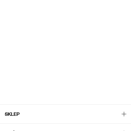
SKLEP
Znajdź sklep