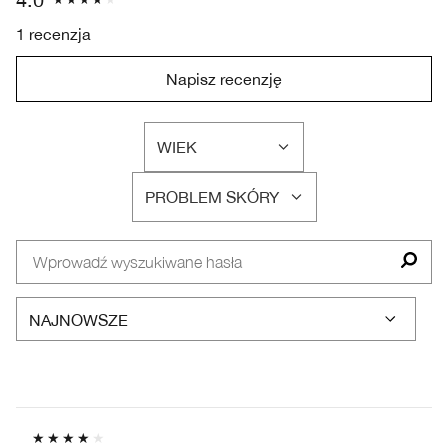
1 recenzja
Napisz recenzję
WIEK
FILTRUJ
RECENZJE
PROBLEM SKÓRY
WEDŁUG
FILTRUJ
WIEK
RECENZJE
WEDŁUG
PROBLEM
SKÓRY