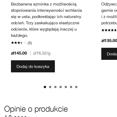
Bezbarwna szminka z możliwością
Odżywcz
stopniowania intensywności wchłania
gamie od
się w usta, podkreślając ich naturalny
i z możl
odcień. Trzy zaskakująco elastyczne
potrzebu
odcienie, które wyglądają inaczej u
każdego.
zł135.0
(5)
zł145.00
|
zł76.32
/g
Dodaj
Dodaj do koszyka
Opinie o produkcie
4.0