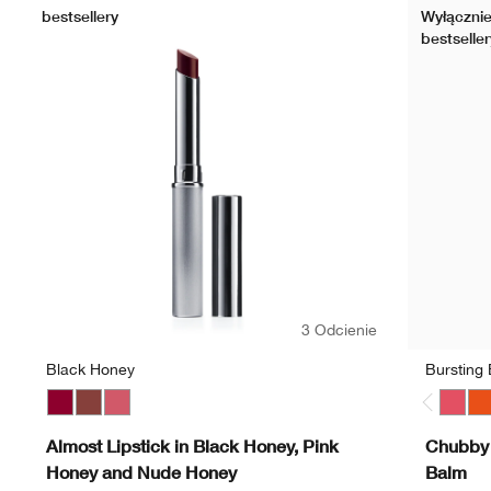
bestsellery
Wyłącznie
bestseller
3 Odcienie
Black Honey
Bursting
Black Honey
Nude Honey
Pink Honey
Bursti
Ha
Almost Lipstick in Black Honey, Pink
Chubby 
Honey and Nude Honey
Balm