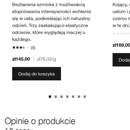
Bezbarwna szminka z możliwością
Kojący,
stopniowania intensywności wchłania
ustom i 
się w usta, podkreślając ich naturalny
czemu m
odcień. Trzy zaskakująco elastyczne
w te dni
odcienie, które wyglądają inaczej u
każdego.
zł169.0
(5)
zł145.00
|
zł76.32
/g
Dodaj
Dodaj do koszyka
Opinie o produkcie
4.0