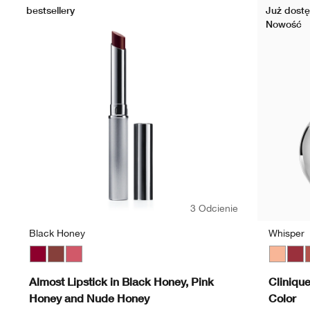
bestsellery
Już dostę
Nowość
3 Odcienie
Black Honey
Whisper
Black Honey
Nude Honey
Pink Honey
Whisper
Soft
T
Almost Lipstick in Black Honey, Pink
Cliniqu
Honey and Nude Honey
Color