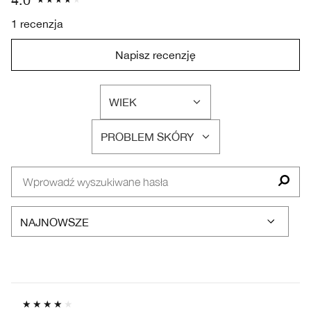
1 recenzja
Napisz recenzję
WIEK
FILTRUJ
RECENZJE
PROBLEM SKÓRY
WEDŁUG
FILTRUJ
WIEK
RECENZJE
WEDŁUG
PROBLEM
SKÓRY