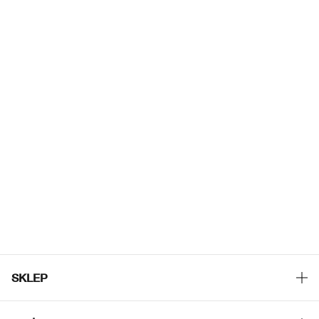
SKLEP
Znajdź sklep