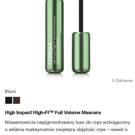
Wrażliwa skóra
Usta
Ochrona przeciwsłoneczna
Skóra tłusta
Smart Skincare™
Kremy BB & CC
Cienie do powiek
Take The Day Off
Demakijaż
Zaczerwienienie
Dramatically Different™
Produkty do brwi
Chubby Stick™
Maski
Wrażliwa skóra
Take The Day Off
Dłonie i ciało
2 Odcienie
Black
Black
Black/Brown
High Impact High-Fi™ Full Volume Mascara
Niesamowicie napigmentowany tusz do rzęs wzbogacony
o włókna maksymalnie zwiększa objętość rzęs – nawet o