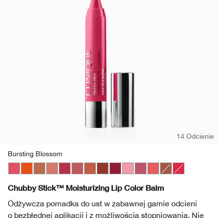
14 Odcienie
Bursting Blossom
Bursting Blossom
Happiest Happy
Lots o’ Latte
Plushest Pink
Super Strawberry
Boundless Blush
Mega Melon
Fuller Fig
Broadest Berry
Totally Tutu
Lavish Lilac
Mighty Mimosa
Whole Lotta Ho
Chunky Cher
Chubby Stick™ Moisturizing Lip Color Balm
Odżywcza pomadka do ust w zabawnej gamie odcieni
o bezbłędnej aplikacji i z możliwością stopniowania. Nie