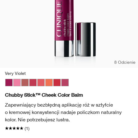
8 Odcienie
Very Violet
Very Violet
Poppin’ Pink
Amp’d Up Apple
Roly Poly Rosy
Grandest Guava
Plenty O’ Papaya
Ramp’d Up Rouge
Plumped Up Peony
Chubby Stick™ Cheek Color Balm
Zapewniający bezbłędną aplikację róż w sztyfcie
o kremowej konsystencji nadaje policzkom naturalny
kolor. Nie potrzebujesz lustra.
(1)