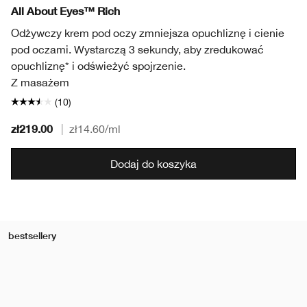
All About Eyes™ Rich
Odżywczy krem pod oczy zmniejsza opuchliznę i cienie
pod oczami. Wystarczą 3 sekundy, aby zredukować
opuchliznę* i odświeżyć spojrzenie.
Z masażem
(10)
zł219.00
|
zł14.60
/ml
Dodaj do koszyka
bestsellery