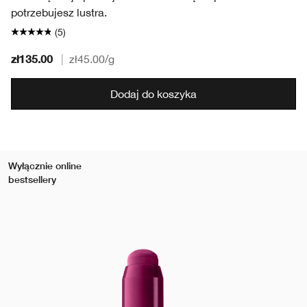
potrzebujesz lustra.
(5)
zł135.00
|
zł45.00
/g
Dodaj do koszyka
Wyłącznie online
bestsellery