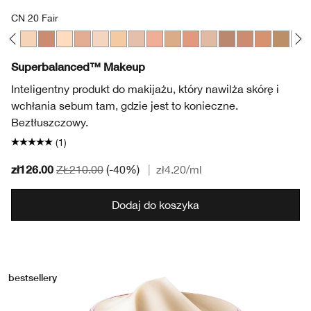
CN 20 Fair
CN 40 Cream Chamois
CN 13.5 Petal
CN 72 Sunny
CN 10 Alabaster
CN 34 Light
CN 20 Fair
WN 13 Cream
CN 28 Ivory
CN 42 Neutral
CN 43 Nude Beige
CN 62 Porcelain Beige
CN 70 Vanilla
CN 60 Linen
CN 73 Honeye
CN 90 San
WN 114
WN 
Superbalanced™ Makeup
Inteligentny produkt do makijażu, który nawilża skórę i
wchłania sebum tam, gdzie jest to konieczne.
Beztłuszczowy.
(1)
zł126.00
ZŁ210.00
(-40%)
|
zł4.20
/ml
Dodaj do koszyka
bestsellery