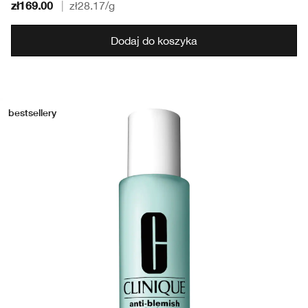
zł169.00
|
zł28.17
/g
Dodaj do koszyka
bestsellery