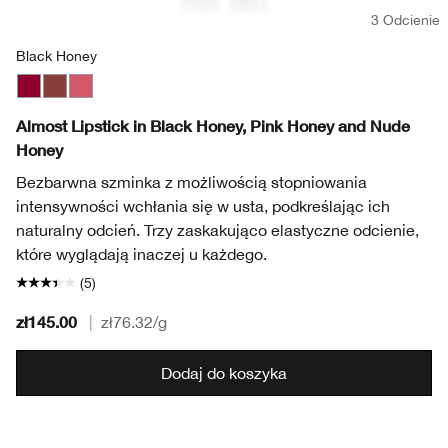
3 Odcienie
Black Honey
Black Honey
Nude Honey
Pink Honey
Almost Lipstick in Black Honey, Pink Honey and Nude
Honey
Bezbarwna szminka z możliwością stopniowania
intensywności wchłania się w usta, podkreślając ich
naturalny odcień. Trzy zaskakująco elastyczne odcienie,
które wyglądają inaczej u każdego.
(5)
zł145.00
|
zł76.32
/g
Dodaj do koszyka