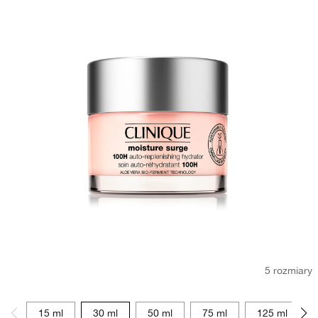
5 rozmiary
15 ml
30 ml
50 ml
75 ml
125 ml