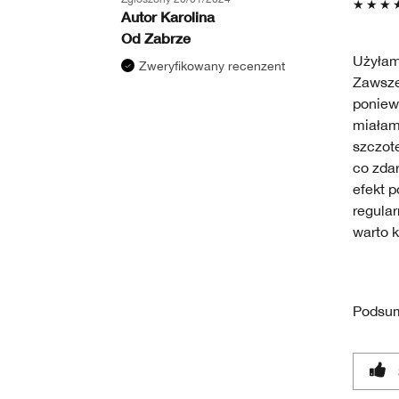
Autor
Karolina
Od
Zabrze
Użyłam 
Zweryfikowany recenzent
Zawsze
poniew
miałam
szczot
co zdar
efekt p
regular
warto k
Podsu