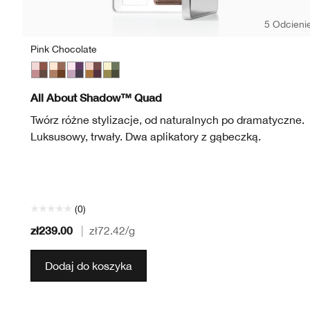
5 Odcieni
Pink Chocolate
Pink Chocolate
Teddy Bear
Going Steady
Morning Java
On Safari
All About Shadow™ Quad
Twórz różne stylizacje, od naturalnych po dramatyczne.
Luksusowy, trwały. Dwa aplikatory z gąbeczką.
(0)
zł239.00
|
zł72.42
/g
Dodaj do koszyka