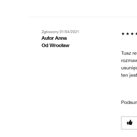
Zgłoszony
01/04/2021
Autor
Anna
Od
Wrocław
Tusz re
rozmaw
usunię
ten jes
Podsu