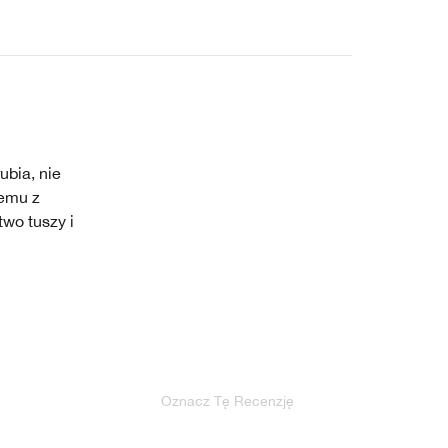
ubia, nie
lemu z
wo tuszy i
Oznacz Tę Recenzję