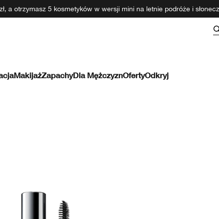
ł, a otrzymasz 5 kosmetyków w wersji mini na letnie podróże i słone
acja
Makijaż
Zapachy
Dla Mężczyzn
Oferty
Odkryj