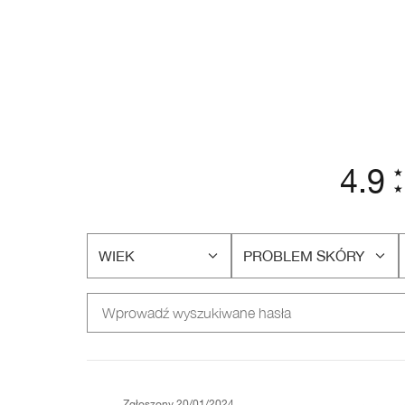
4.9
WIEK
PROBLEM SKÓRY
FILTRUJ
FILTRUJ
RECENZJE
RECENZJE
WEDŁUG
WEDŁUG
WIEK
PROBLEM
SKÓRY
Zgłoszony
20/01/2024