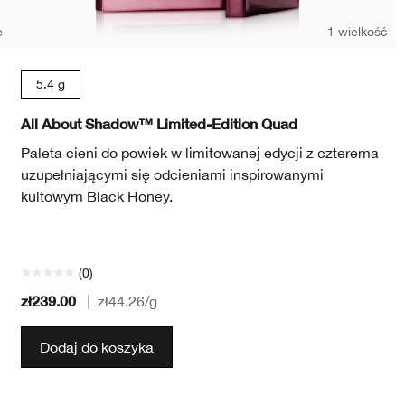
e
1 wielkość
5.4 g
All About Shadow™ Limited-Edition Quad
Paleta cieni do powiek w limitowanej edycji z czterema
uzupełniającymi się odcieniami inspirowanymi
kultowym Black Honey.
(0)
zł239.00
|
zł44.26
/g
Dodaj do koszyka