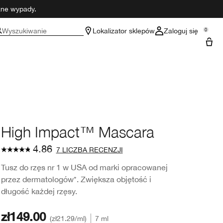
czne wypady.
Wyszukiwanie
Lokalizator sklepów
Zaloguj się
0
High Impact™ Mascara
4.86
7 LICZBA RECENZJI
Tusz do rzęs nr 1 w USA od marki opracowanej
przez dermatologów*. Zwiększa objętość i
długość każdej rzęsy.
zł149.00
zł21.29
/ml
7 ml