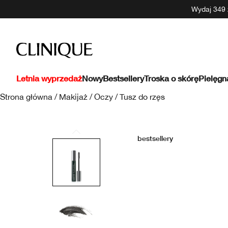
Wydaj 349 z
Letnia wyprzedaż
Nowy
Bestsellery
Troska o skórę
Pielęgn
Strona główna
/
Makijaż
/
Oczy
/
Tusz do rzęs
bestsellery