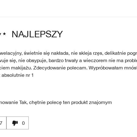
NAJLEPSZY
welacyjny, świetnie się nakłada, nie skleja rzęs, delikatnie pogr
uje się, nie obsypuje, bardzo trwały a wieczorem nie ma prob
ciem makijażu. Zdecydowanie polecam. Wypróbowałam mnóst
t absolutnie nr 1
mowanie
Tak, chętnie polecę ten produkt znajomym
7
0