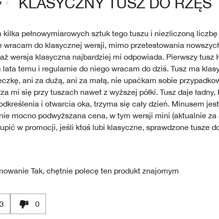
KLASYCZNY TUSZ DO RZĘS
kilka pełnowymiarowych sztuk tego tuszu i niezliczoną liczbę 
 wracam do klasycznej wersji, mimo przetestowania nowszyc
aż wersja klasyczna najbardziej mi odpowiada. Pierwszy tusz 
 lata temu i regularnie do niego wracam do dziś. Tusz ma klas
eczkę, ani za dużą, ani za małą, nie upaćkam sobie przypadko
za mi się przy tuszach nawet z wyższej półki. Tusz daje ładny,
odkreślenia i otwarcia oka, trzyma się cały dzień. Minusem jes
nie mocno podwyższana cena, w tym wersji mini (aktualnie za 8
upić w promocji, jeśli ktoś lubi klasyczne, sprawdzone tusze do
mowanie
Tak, chętnie polecę ten produkt znajomym
3
0