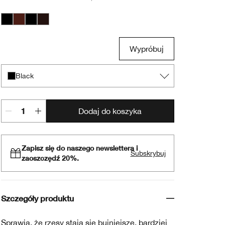
Black
Black Honey
Black
Black/Brown
Wypróbuj
Black
Dodaj do koszyka
Zapisz się do naszego newslettera i
Subskrybuj
zaoszczędź 20%.
Szczegóły produktu
Sprawia, że rzęsy stają się bujniejsze, bardziej