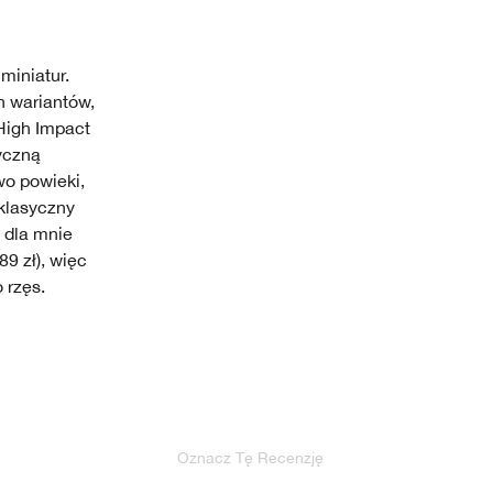
miniatur.
h wariantów,
High Impact
yczną
wo powieki,
 klasyczny
t dla mnie
9 zł), więc
 rzęs.
Oznacz Tę Recenzję