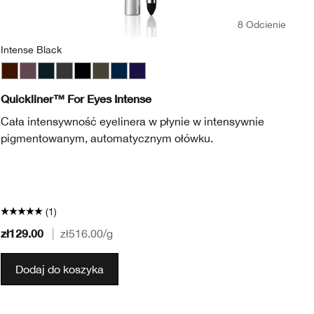
8 Odcienie
Intense Black
Bl
Chocolate
Intense Aubergine
Intense Black
Intense Charcoal
Intense Ebony
Intense Ivy
Intense Midnight
Intense Plum
Bl
Quickliner™ For Eyes Intense
Hi
Cała intensywność eyelinera w płynie w intensywnie
Ni
pigmentowanym, automatycznym ołówku.
wz
rz
* 
Uw
(1)
zł129.00
zł
|
zł516.00
/g
Dodaj do koszyka