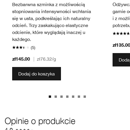
Bezbarwna szminka z możliwością
Odżywcz
stopniowania intensywności wchłania
gamie od
się w usta, podkreślając ich naturalny
i z możl
odcień. Trzy zaskakująco elastyczne
potrzebu
odcienie, które wyglądają inaczej u
każdego.
zł135.0
(5)
zł145.00
|
zł76.32
/g
Dodaj
Dodaj do koszyka
Opinie o produkcie
4.0