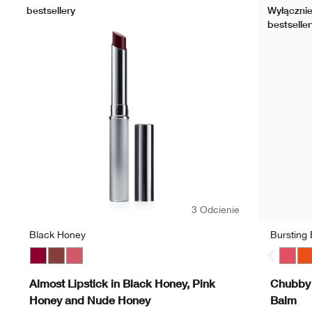
bestsellery
Wyłącznie
bestseller
3 Odcienie
Black Honey
Bursting
Black Honey
Nude Honey
Pink Honey
Bursti
Ha
Almost Lipstick in Black Honey, Pink
Chubby 
Honey and Nude Honey
Balm