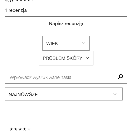
1 recenzja
Napisz recenzję
WIEK
FILTRUJ
RECENZJE
PROBLEM SKÓRY
WEDŁUG
FILTRUJ
WIEK
RECENZJE
WEDŁUG
PROBLEM
SKÓRY