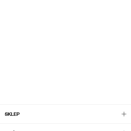
SKLEP
Znajdź sklep