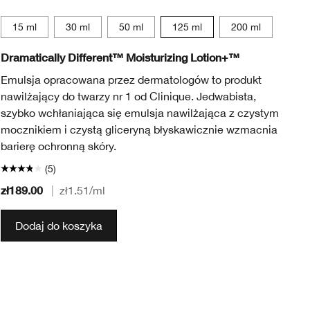
15 ml
30 ml
50 ml
125 ml
200 ml
Dramatically Different™ Moisturizing Lotion+™
Al
Emulsja opracowana przez dermatologów to produkt
Od
nawilżający do twarzy nr 1 od Clinique. Jedwabista,
po
szybko wchłaniająca się emulsja nawilżająca z czystym
op
mocznikiem i czystą gliceryną błyskawicznie wzmacnia
Z 
barierę ochronną skóry.
(5)
zł189.00
zł
|
zł1.51
/ml
Dodaj do koszyka