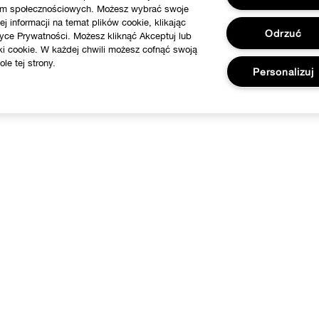
tform społecznościowych. Możesz wybrać swoje
j informacji na temat plików cookie, klikając
Odrzuć
yce Prywatności. Możesz kliknąć Akceptuj lub
ki cookie. W każdej chwili możesz cofnąć swoją
le tej strony.
Personalizuj
WAŻNE INFORMACJE
POTRZEBUJESZ POMOCY?
ilozofia Clinique
Śledź moją przesyłkę
Strony Międzynarodowe
Zwrot i wymiana produktów
ariera
Dostawa
FAQ
Skontaktuj Się z Producentem