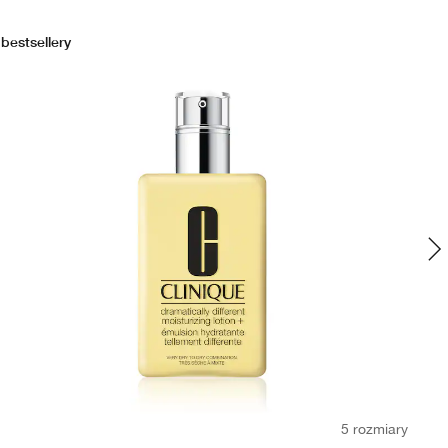
bestsellery
bes
5 rozmiary