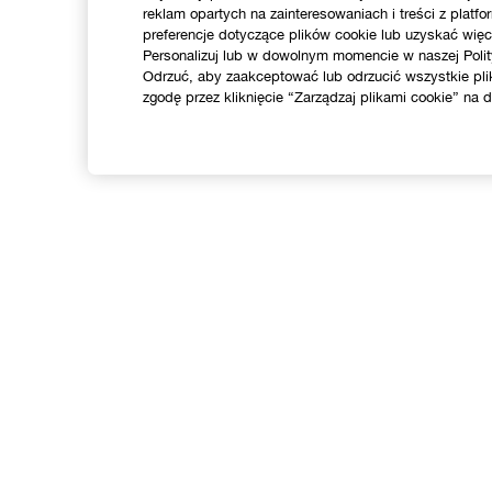
reklam opartych na zainteresowaniach i treści z pla
preferencje dotyczące plików cookie lub uzyskać więce
Personalizuj lub w dowolnym momencie w naszej Polit
Odrzuć, aby zaakceptować lub odrzucić wszystkie pli
zgodę przez kliknięcie “Zarządzaj plikami cookie” na do
SKLEP
Znajdź sklep
F
Oferty
K