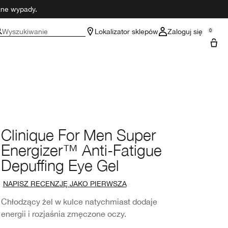
czne wypady.
Wyszukiwanie
Lokalizator sklepów
Zaloguj się
0
Clinique For Men Super
Energizer™ Anti-Fatigue
Depuffing Eye Gel
NAPISZ RECENZJĘ JAKO PIERWSZA
Chłodzący żel w kulce natychmiast dodaje
energii i rozjaśnia zmęczone oczy.