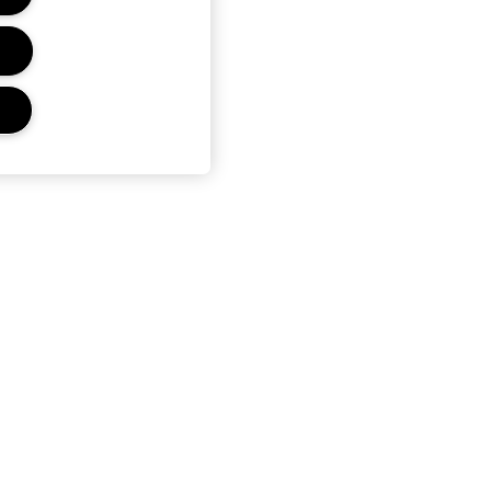
Prywatność i Strony
Polityka Prywatności
Warunki korzystania
Regulamin Strony
Regulamin kart podarunkowych
Zarządzaj Plikami Cookies