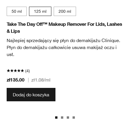
50 ml
125 ml
200 ml
Take The Day Off™ Makeup Remover For Lids, Lashes
& Lips
Najlepiej sprzedający się płyn do demakijażu Clinique.
Płyn do demakijażu całkowicie usuwa makijaż oczu i
ust.
(4)
zł135.00
|
zł1.08
/ml
Dodaj do koszyka