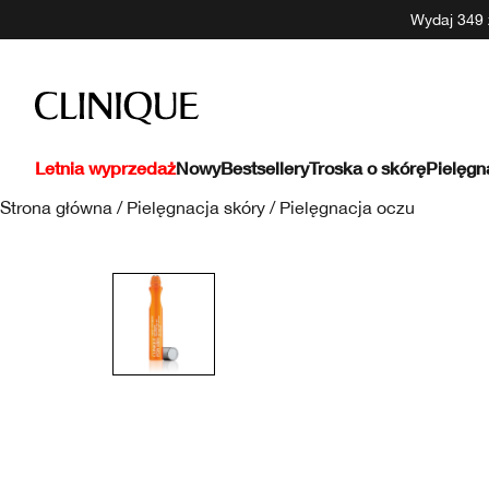
Wydaj 349 z
Letnia wyprzedaż
Nowy
Bestsellery
Troska o skórę
Pielęgn
Strona główna
/
Pielęgnacja skóry
/
Pielęgnacja oczu