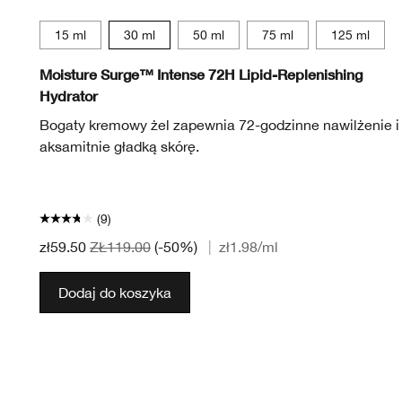
15 ml
30 ml
50 ml
75 ml
125 ml
Moisture Surge™ Intense 72H Lipid-Replenishing
Hydrator
Bogaty kremowy żel zapewnia 72-godzinne nawilżenie i
aksamitnie gładką skórę.
(9)
zł59.50
ZŁ119.00
(-50%)
|
zł1.98
/ml
Dodaj do koszyka