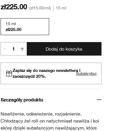
zł225.00
zł15.00
/ml
15 ml
15 ml
zł225.00
Dodaj do koszyka
Zapisz się do naszego newslettera i
Subskrybuj
zaoszczędź 20%.
Szczegóły produktu
Nawilżenie, odświeżenie, rozjaśnienie.
Chłodzący żel roll-on natychmiast nawilża i koi
skórę dzięki substancjom nawilżającym, które