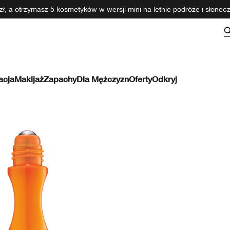
ł, a otrzymasz 5 kosmetyków w wersji mini na letnie podróże i słone
acja
Makijaż
Zapachy
Dla Mężczyzn
Oferty
Odkryj