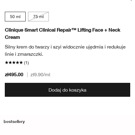
50 ml
75 ml
Clinique Smart Clinical Repair™ Lifting Face + Neck
Cream
Silny krem do twarzy i szyi widocznie ujędrnia i redukuje
linie i zmarszczki.
(1)
zł495.00
|
zł9.90
/ml
Dodaj do koszyka
bestsellery