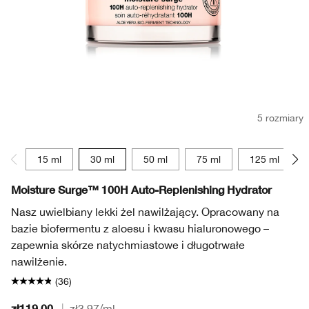
5 rozmiary
15 ml
30 ml
50 ml
75 ml
125 ml
Moisture Surge™ 100H Auto-Replenishing Hydrator
Nasz uwielbiany lekki żel nawilżający. Opracowany na
bazie biofermentu z aloesu i kwasu hialuronowego –
zapewnia skórze natychmiastowe i długotrwałe
nawilżenie.
(36)
zł119.00
|
zł3.97
/ml