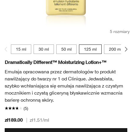
5 rozmiary
15 ml
30 ml
50 ml
125 ml
200 ml
Dramatically Different™ Moisturizing Lotion+™
Emulsja opracowana przez dermatologów to produkt
nawilżający do twarzy nr 1 od Clinique. Jedwabista,
szybko wchłaniająca się emulsja nawilżająca z czystym
mocznikiem i czystą gliceryną błyskawicznie wzmacnia
barierę ochronną skóry.
(5)
zł189.00
|
zł1.51
/ml