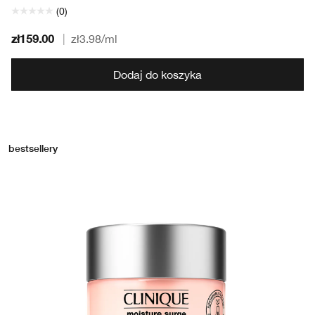
(0)
zł159.00
|
zł3.98
/ml
Dodaj do koszyka
bestsellery