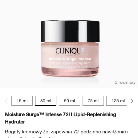
Wrażliwa skóra
Usta
Ochrona przeciwsłoneczna
Skóra tłusta
Smart Skincare™
Kremy BB & CC
Cienie do powiek
Take The Day Off
Demakijaż
Zaczerwienienie
Dramatically Different™
Produkty do brwi
Chubby Stick™
Maski
Wrażliwa skóra
Take The Day Off
Dłonie i ciało
5 rozmiary
15 ml
30 ml
50 ml
75 ml
125 ml
Moisture Surge™ Intense 72H Lipid-Replenishing
Hydrator
Bogaty kremowy żel zapewnia 72-godzinne nawilżenie i