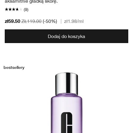
aksamitnie gładką skórę.
(9)
zł59.50
ZŁ119.00
(-50%)
|
zł1.98
/ml
Dodaj do koszyka
bestsellery