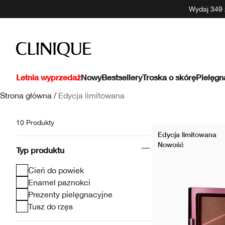
Wydaj 349 z
Letnia wyprzedaż
Nowy
Bestsellery
Troska o skórę
Pielęgn
Strona główna
/
Edycja limitowana
10 Produkty
Edycja limitowana
Nowość
Typ produktu
Cień do powiek
Enamel paznokci
Prezenty pielęgnacyjne
Tusz do rzęs