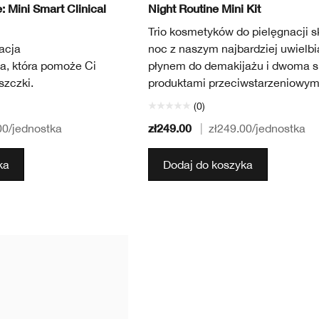
: Mini Smart Clinical
Night Routine Mini Kit
Trio kosmetyków do pielęgnacji s
acja
noc z naszym najbardziej uwielb
a, która pomoże Ci
płynem do demakijażu i dwoma s
szczki.
produktami przeciwstarzeniowym
(0)
zł249.00
00
/jednostka
|
zł249.00
/jednostka
ka
Dodaj do koszyka