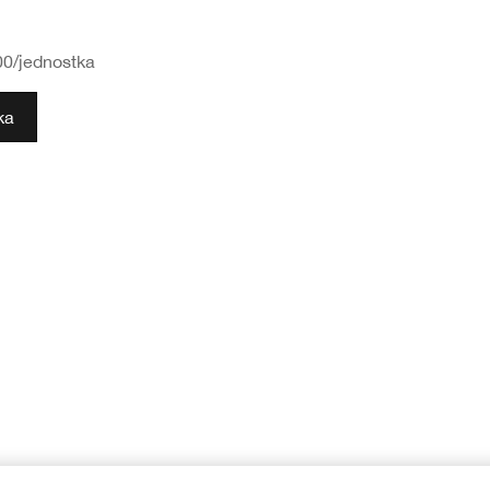
00
/jednostka
ka