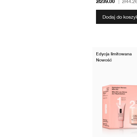
zł239.00
|
zł44.2
Dodaj do koszy
Edycja limitowana
Nowość