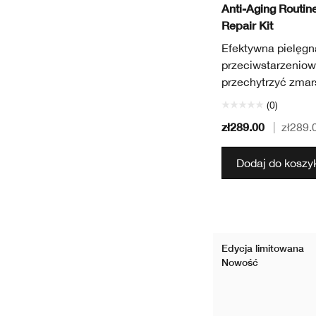
Anti-Aging Routine
Repair Kit
Efektywna pielęgn
przeciwstarzeniow
przechytrzyć zmar
(0)
zł289.00
|
zł289.
Dodaj do koszy
Edycja limitowana
Nowość