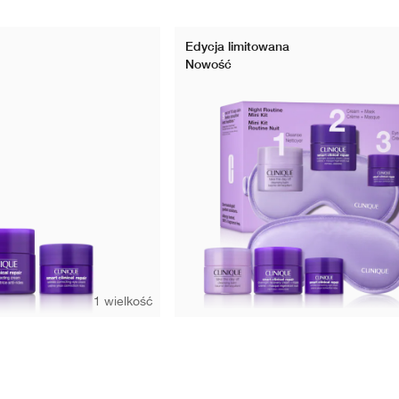
Edycja limitowana
Nowość
1 wielkość