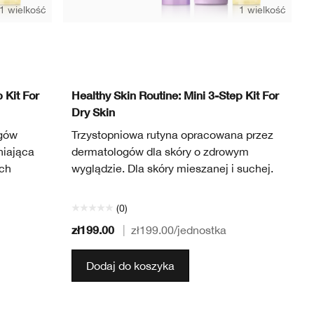
1 wielkość
1 wielkość
 Kit For
Healthy Skin Routine: Mini 3-Step Kit For
Dry Skin
ogów
Trzystopniowa rutyna opracowana przez
niająca
dermatologów dla skóry o zdrowym
ych
wyglądzie. Dla skóry mieszanej i suchej.
(0)
zł199.00
|
zł199.00
/jednostka
Dodaj do koszyka