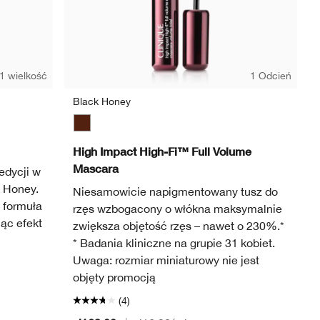
1 wielkość
1 Odcień
Black Honey
Black Honey
High Impact High-Fi™ Full Volume
Mascara
edycji w
 Honey.
Niesamowicie napigmentowany tusz do
 formuła
rzęs wzbogacony o włókna maksymalnie
ąc efekt
zwiększa objętość rzęs – nawet o 230%.*
* Badania kliniczne na grupie 31 kobiet.
Uwaga: rozmiar miniaturowy nie jest
objęty promocją
(4)