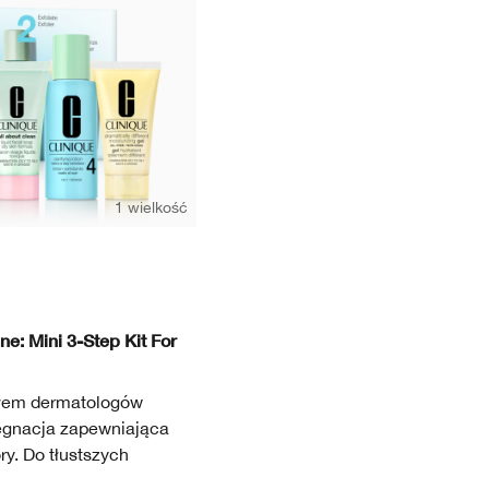
1 wielkość
ne: Mini 3-Step Kit For
ałem dermatologów
lęgnacja zapewniająca
y. Do tłustszych