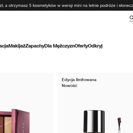
ł, a otrzymasz 5 kosmetyków w wersji mini na letnie podróże i słone
acja
Makijaż
Zapachy
Dla Mężczyzn
Oferty
Odkryj
Edycja limitowana
Nowość