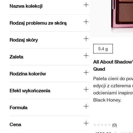
Nazwa kolekcji
Rodzaj problemu ze skórą
Rodzaj skóry
5.4 g
Zaleta
All About Shadow
Quad
Rodzina kolorów
Paleta cieni do po
edycji z czterema 
Efekt wykończenia
odcieniami inspi
Black Honey.
Formuła
Cena
(0)