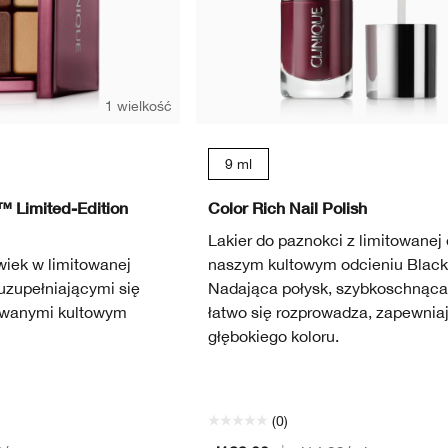
1 wielkość
9 ml
™ Limited-Edition
Color Rich Nail Polish
Lakier do paznokci z limitowanej 
wiek w limitowanej
naszym kultowym odcieniu Black
uzupełniającymi się
Nadająca połysk, szybkoschnąca
rowanymi kultowym
łatwo się rozprowadza, zapewniaj
głębokiego koloru.
(0)