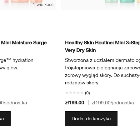
1 wielkość
 Mini Moisture Surge
Healthy Skin Routine: Mini 3-Step
Very Dry Skin
rge™ hydration
Stworzona z udziałem dermatol
ewy glow.
trójstopniowa pielęgnacja zapew
zdrowy wygląd skóry. Do suchsz
rodzajów skóry.
(0)
zł199.00
00
/jednostka
|
zł199.00
/jednostka
ka
Dodaj do koszyka