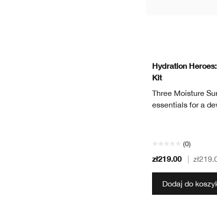
Hydration Heroes:
Kit
Three Moisture Su
essentials for a d
(0)
zł219.00
|
zł219.
Dodaj do koszy