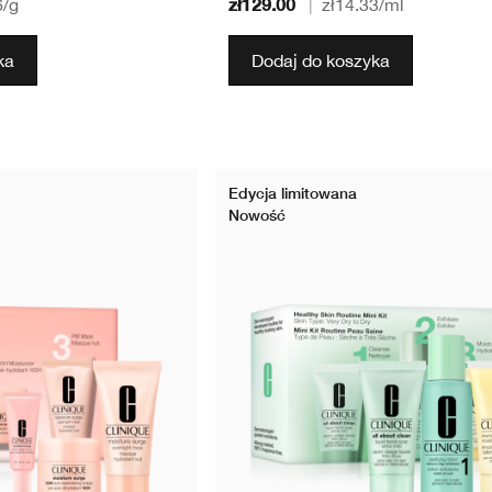
zł129.00
6
/g
|
zł14.33
/ml
ka
Dodaj do koszyka
Edycja limitowana
Nowość