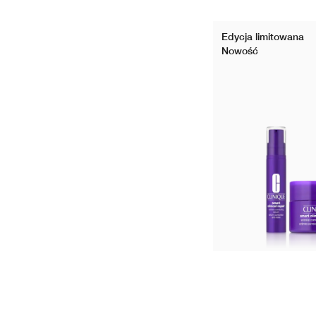
Edycja limitowana
Nowość