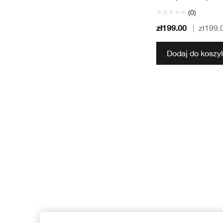
(0)
zł199.00
|
zł199.
Dodaj do koszy