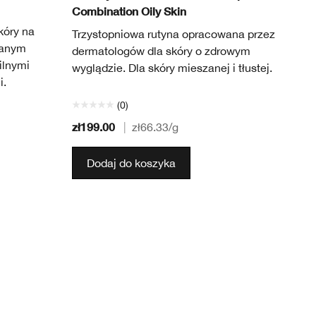
Combination Oily Skin
kóry na
Trzystopniowa rutyna opracowana przez
ianym
dermatologów dla skóry o zdrowym
ilnymi
wyglądzie. Dla skóry mieszanej i tłustej.
i.
(0)
zł199.00
|
zł66.33
/g
Dodaj do koszyka