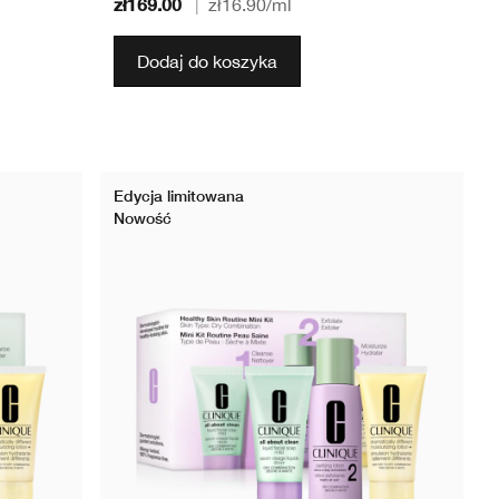
zł169.00
|
zł16.90
/ml
Dodaj do koszyka
Edycja limitowana
Nowość