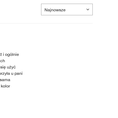
 i ogólnie
ach
 się użyć
rzyła u pani
i sama
 kolor