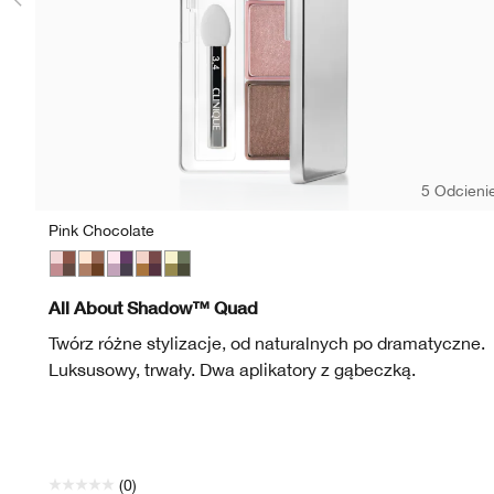
5 Odcieni
Pink Chocolate
Pink Chocolate
Teddy Bear
Going Steady
Morning Java
On Safari
All About Shadow™ Quad
Twórz różne stylizacje, od naturalnych po dramatyczne.
Luksusowy, trwały. Dwa aplikatory z gąbeczką.
(0)