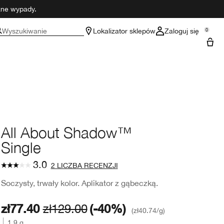
czne wypady.
Wyszukiwanie
Lokalizator sklepów
Zaloguj się
0
All About Shadow™
Single
3.0
2 LICZBA RECENZJI
Soczysty, trwały kolor. Aplikator z gąbeczką.
zł77.40
zł129.00
(-40%)
zł40.74
/g
1.9 g