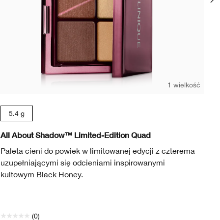
1 wielkość
Bl
5.4 g
Bl
All About Shadow™ Limited-Edition Quad
La
Paleta cieni do powiek w limitowanej edycji z czterema
Za
uzupełniającymi się odcieniami inspirowanymi
ro
kultowym Black Honey.
(0)