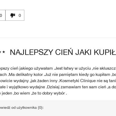
0
0
NAJLEPSZY CIEŃ JAKI KUPI
epszy cień jakiego używałam .Jest łatwy w użyciu ,nie skluszcz
ch .Ma delikatny kolor .Już nie pamiętam kiedy go kupiłam ,bo
wicie wydajny ,jak żaden inny .Kosmetyki Clinique nie są tani
ałe i wyjątkowo wydajne .Dzisiaj zamawiam ten sam cień ,a do
 jeden ,bo wiem ,że to dobry wybór .
wiedź od użytkownika {0}: