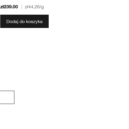
zł239.00
zł
|
zł44.26
/g
Dodaj do koszyka