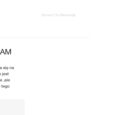
Oznacz Tę Recenzję
ŁAM
a się na
 jest
e ,ale
 tego