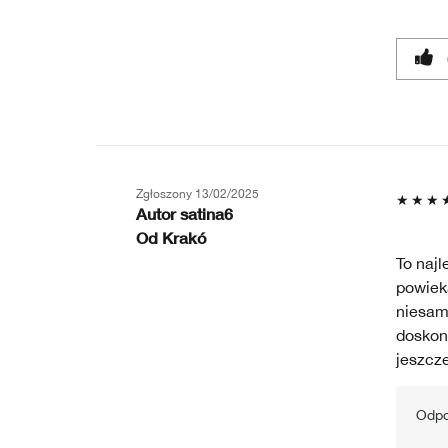
Zgłoszony
13/02/2025
Autor
satina6
Od
Krakó
To najl
powieka
niesamo
doskon
jeszcze
Odpo