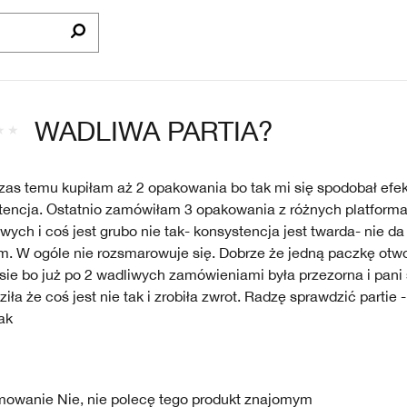
WADLIWA PARTIA?
zas temu kupiłam aż 2 opakowania bo tak mi się spodobał efekt
tencja. Ostatnio zamówiłam 3 opakowania z różnych platform
ych i coś jest grubo nie tak- konsystencja jest twarda- nie da
m. W ogóle nie rozsmarowuje się. Dobrze że jedną paczkę otwo
asie bo już po 2 wadliwych zamówieniami była przezorna i pan
ziła że coś jest nie tak i zrobiła zwrot. Radzę sprawdzić partie -
ak
mowanie
Nie, nie polecę tego produkt znajomym