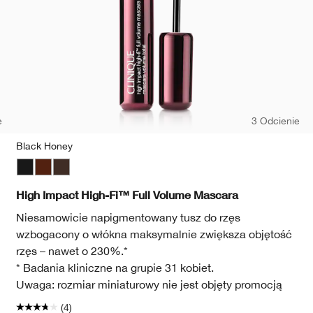
e
3 Odcienie
Black Honey
Black
Black Honey
Black/Brown
High Impact High-Fi™ Full Volume Mascara
Niesamowicie napigmentowany tusz do rzęs
wzbogacony o włókna maksymalnie zwiększa objętość
rzęs – nawet o 230%.*
* Badania kliniczne na grupie 31 kobiet.
Uwaga: rozmiar miniaturowy nie jest objęty promocją
(4)