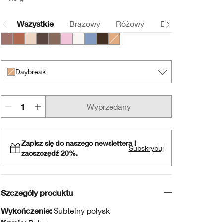
Wszystkie
Brązowy
Różowy
Beżowy
Szar
Nude Rose
Sunset Glow
French Vanilla
Portobello
Foxier
Angel Eyes
Sugar Cane
Lagoon
French Roast
Daybreak
Daybreak
Wyprzedany
Zapisz się do naszego newslettera i
Subskrybuj
zaoszczędź 20%.
Szczegóły produktu
Wykończenie:
Subtelny połysk