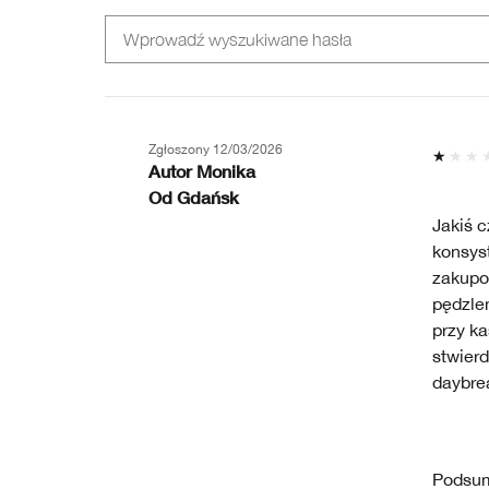
RECENZJE
RECENZJE
WEDŁUG
WEDŁUG
WIEK
TYP
SKÓRY
Zgłoszony
12/03/2026
Autor
Monika
Od
Gdańsk
Jakiś c
konsys
zakupow
pędzle
przy k
stwierd
daybre
Podsu