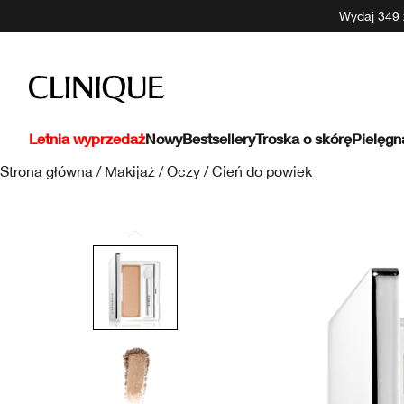
Wydaj 349 z
Letnia wyprzedaż
Nowy
Bestsellery
Troska o skórę
Pielęgn
Strona główna
/
Makijaż
/
Oczy
/
Cień do powiek