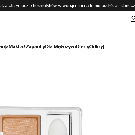
ł, a otrzymasz 5 kosmetyków w wersji mini na letnie podróże i słone
acja
Makijaż
Zapachy
Dla Mężczyzn
Oferty
Odkryj