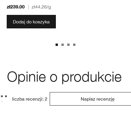
zł239.00
|
zł44.26
/g
Dodaj do koszyka
Opinie o produkcie
liczba recenzji: 2
Napisz recenzję