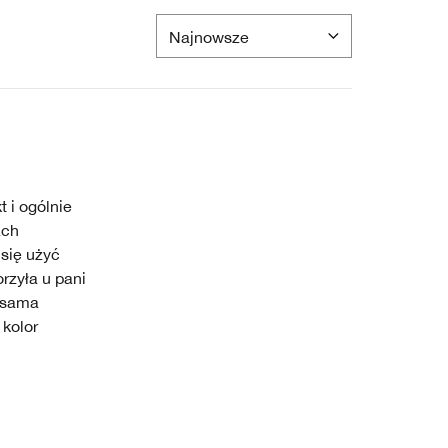
 i ogólnie
ach
 się użyć
rzyła u pani
i sama
 kolor