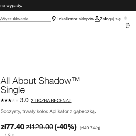
czne wypady.
Wyszukiwanie
Lokalizator sklepów
Zaloguj się
0
All About Shadow™
Single
3.0
2 LICZBA RECENZJI
Soczysty, trwały kolor. Aplikator z gąbeczką.
zł77.40
zł129.00
(-40%)
zł40.74
/g
1.9 g