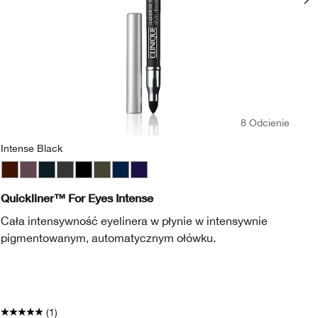
8 Odcienie
Intense Black
Bl
Chocolate
Intense Aubergine
Intense Black
Intense Charcoal
Intense Ebony
Intense Ivy
Intense Midnight
Intense Plum
Bl
Quickliner™ For Eyes Intense
Hi
Cała intensywność eyelinera w płynie w intensywnie
Ni
pigmentowanym, automatycznym ołówku.
wz
rz
* 
Uw
(1)