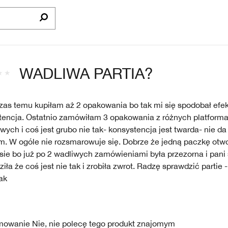
WADLIWA PARTIA?
zas temu kupiłam aż 2 opakowania bo tak mi się spodobał efekt
tencja. Ostatnio zamówiłam 3 opakowania z różnych platform
ych i coś jest grubo nie tak- konsystencja jest twarda- nie da
m. W ogóle nie rozsmarowuje się. Dobrze że jedną paczkę otwo
asie bo już po 2 wadliwych zamówieniami była przezorna i pan
ziła że coś jest nie tak i zrobiła zwrot. Radzę sprawdzić partie -
ak
mowanie
Nie, nie polecę tego produkt znajomym