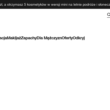
ł, a otrzymasz 5 kosmetyków w wersji mini na letnie podróże i słone
acja
Makijaż
Zapachy
Dla Mężczyzn
Oferty
Odkryj