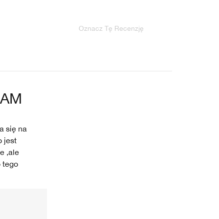
Oznacz Tę Recenzję
ŁAM
a się na
 jest
e ,ale
 tego