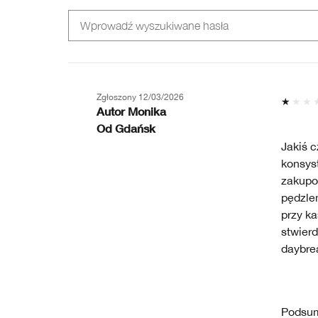
RECENZJE
RECENZJE
WEDŁUG
WEDŁUG
WIEK
TYP
SKÓRY
Zgłoszony
12/03/2026
Autor
Monika
Od
Gdańsk
Jakiś c
konsys
zakupow
pędzle
przy k
stwierd
daybre
Podsu