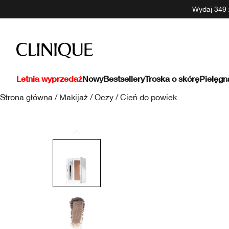
Wydaj 349 z
Letnia wyprzedaż
Nowy
Bestsellery
Troska o skórę
Pielęgn
Strona główna
/
Makijaż
/
Oczy
/
Cień do powiek