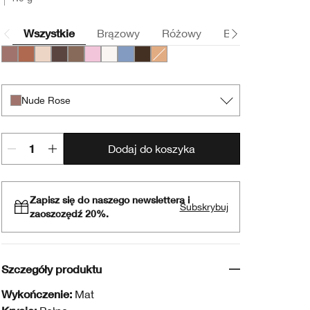
Wszystkie
Brązowy
Różowy
Beżowy
Szar
Nude Rose
Sunset Glow
French Vanilla
Portobello
Foxier
Angel Eyes
Sugar Cane
Lagoon
French Roast
Daybreak
Nude Rose
Dodaj do koszyka
Zapisz się do naszego newslettera i
Subskrybuj
zaoszczędź 20%.
Szczegóły produktu
Wykończenie:
Mat