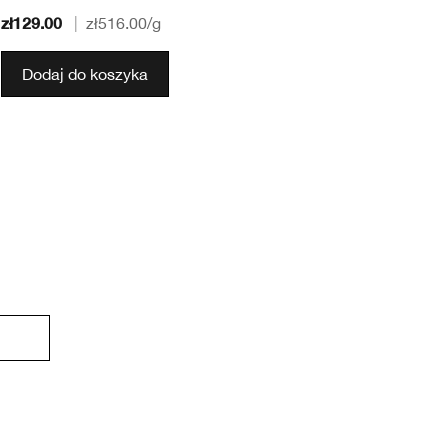
zł129.00
zł
|
zł516.00
/g
Dodaj do koszyka