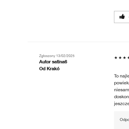
Zgłoszony
13/02/2025
Autor
satina6
Od
Krakó
To najl
powieka
niesamo
doskon
jeszcze
Odpo