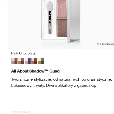
5 Odcieni
Pink Chocolate
Pink Chocolate
Teddy Bear
Going Steady
Morning Java
On Safari
All About Shadow™ Quad
Twórz różne stylizacje, od naturalnych po dramatyczne.
Luksusowy, trwały. Dwa aplikatory z gąbeczką.
(0)