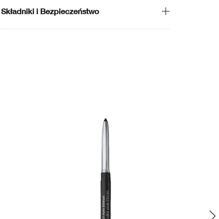
Składniki i Bezpieczeństwo
Ed
No