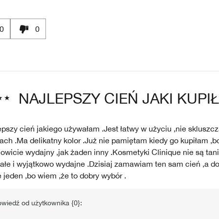
0
0
NAJLEPSZY CIEŃ JAKI KUPI
epszy cień jakiego używałam .Jest łatwy w użyciu ,nie skluszcz
ch .Ma delikatny kolor .Już nie pamiętam kiedy go kupiłam ,bo
wicie wydajny ,jak żaden inny .Kosmetyki Clinique nie są tani
ałe i wyjątkowo wydajne .Dzisiaj zamawiam ten sam cień ,a do
 jeden ,bo wiem ,że to dobry wybór .
wiedź od użytkownika {0}: