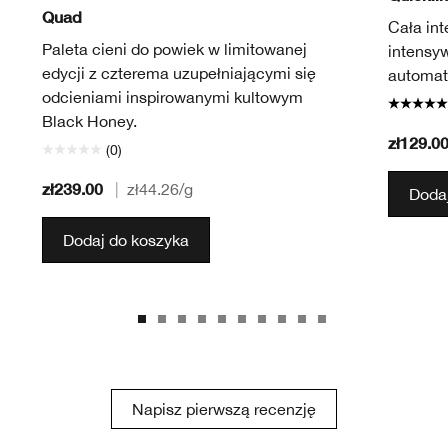
Quad
Cała int
Paleta cieni do powiek w limitowanej
intensy
edycji z czterema uzupełniającymi się
automat
odcieniami inspirowanymi kultowym
Black Honey.
zł129.0
(0)
zł239.00
|
zł44.26
/g
Dodaj
Dodaj do koszyka
Napisz pierwszą recenzję