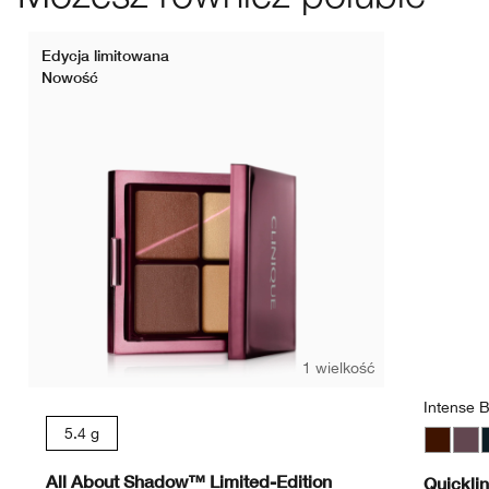
Edycja limitowana
Nowość
1 wielkość
Intense B
5.4 g
Chocola
Inte
I
All About Shadow™ Limited-Edition
Quickli