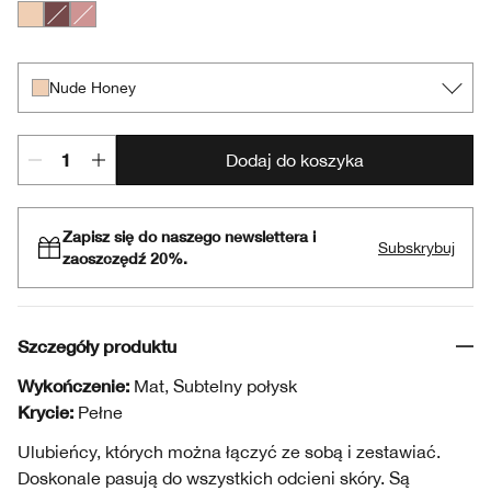
Nude Honey
Best of Black Honey
A Pink Honey Affair
Nude Honey
Dodaj do koszyka
Zapisz się do naszego newslettera i
Subskrybuj
zaoszczędź 20%.
Szczegóły produktu
Wykończenie:
Mat, Subtelny połysk
Krycie:
Pełne
Ulubieńcy, których można łączyć ze sobą i zestawiać.
Doskonale pasują do wszystkich odcieni skóry. Są