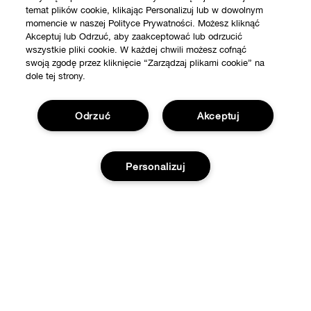
temat plików cookie, klikając Personalizuj lub w dowolnym
momencie w naszej Polityce Prywatności. Możesz kliknąć
Akceptuj lub Odrzuć, aby zaakceptować lub odrzucić
wszystkie pliki cookie. W każdej chwili możesz cofnąć
swoją zgodę przez kliknięcie “Zarządzaj plikami cookie” na
dole tej strony.
Odrzuć
Akceptuj
Personalizuj
SKLEP
Znajdź sklep
WAŻNE INFORMACJE
Oferty
Dodaj do koszyka
Filozofia Clinique
POTRZEBUJESZ POMOCY?
Strony Międzynarodowe
Śledź moją przesyłkę
Kariera
Prywatność i Strony