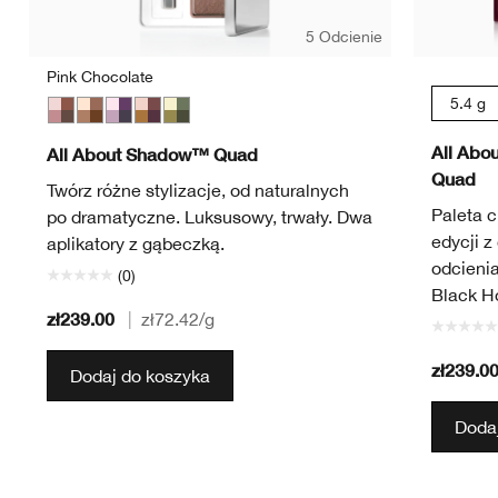
5 Odcienie
Pink Chocolate
5.4 g
Pink Chocolate
Teddy Bear
Going Steady
Morning Java
On Safari
All Abo
All About Shadow™ Quad
Quad
Twórz różne stylizacje, od naturalnych
Paleta c
po dramatyczne. Luksusowy, trwały. Dwa
edycji z
aplikatory z gąbeczką.
odcieni
(0)
Black H
zł239.00
|
zł72.42
/g
zł239.0
Dodaj do koszyka
Dodaj