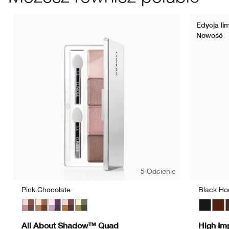
Edycja li
Nowość
5 Odcienie
Pink Chocolate
Black Ho
Pink Chocolate
Teddy Bear
Going Steady
Morning Java
On Safari
Black
Blac
B
All About Shadow™ Quad
High Im