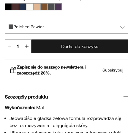
Intense Black
Black Honey
Deep Denim
Bright White
Beaming Beige
Bronze Glow
Polished Pewter
Sparkling Amethyst
Polished Pewter
Dodaj do koszyka
Zapisz się do naszego newslettera i
Subskrybuj
zaoszczędź 20%.
Szczegóły produktu
Wykończenie:
Mat
Jedwabiście gładka żelowa formuła rozprowadza się
bez rozmazywania i ciągnięcia skóry.
Ultrapigmentowany kolor zapewnia intensywny efekt