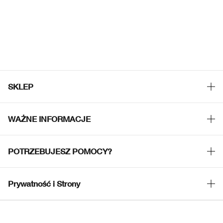
SKLEP
Znajdź sklep
WAŻNE INFORMACJE
Oferty
Filozofia Clinique
POTRZEBUJESZ POMOCY?
Strony Międzynarodowe
Śledź moją przesyłkę
Kariera
Prywatność i Strony
Zwrot i wymiana produktów
Polityka Prywatności
Dostawa