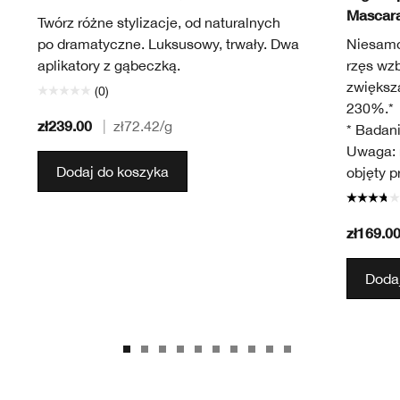
Mascar
Twórz różne stylizacje, od naturalnych
po dramatyczne. Luksusowy, trwały. Dwa
Niesamo
aplikatory z gąbeczką.
rzęs wz
zwiększa
(0)
230%.*
zł239.00
|
zł72.42
/g
* Badani
Uwaga: r
Dodaj do koszyka
objęty 
zł169.0
Dodaj