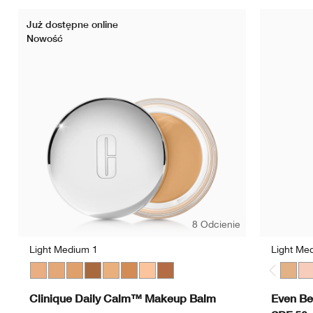
Już dostępne online
Nowość
8 Odcienie
Light Medium 1
Light Me
Light Medium 1
Light Medium 3
Medium
Deep 2
Light Medium 2
Medium Deep
Light
Deep 1
Light
Li
Clinique Daily Calm™ Makeup Balm
Even Be