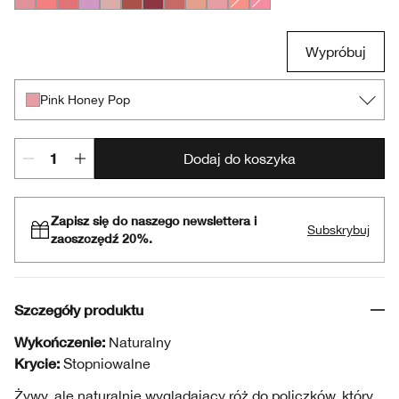
Heather Pop
Peach Pop
Ginger Pop
Pansy Pop
Ballerina Pop
Black Honey Pop
Cola Pop
Fig Pop
Nude Pop
Pink Honey Pop
Melon Pop
Pink Pop
Wypróbuj
Pink Honey Pop
Dodaj do koszyka
Zapisz się do naszego newslettera i
Subskrybuj
zaoszczędź 20%.
Szczegóły produktu
Wykończenie:
Naturalny
Krycie:
Stopniowalne
Żywy, ale naturalnie wyglądający róż do policzków, który