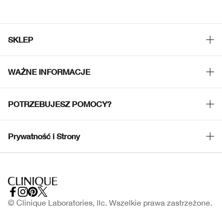
SKLEP
Znajdź sklep
WAŻNE INFORMACJE
Oferty
Filozofia Clinique
POTRZEBUJESZ POMOCY?
Strony Międzynarodowe
Śledź moją przesyłkę
Kariera
Prywatność i Strony
Zwrot i wymiana produktów
Polityka Prywatności
Dostawa
Warunki korzystania
FAQ
Regulamin Strony
© Clinique Laboratories, llc. Wszelkie prawa zastrzeżone.
Skontaktuj Się z Producentem
Regulamin kart podarunkowych