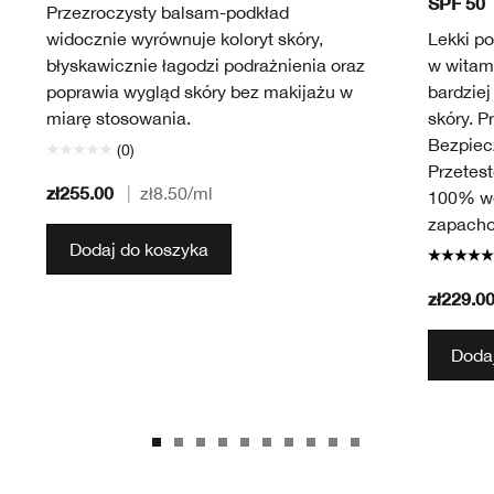
SPF 50
Przezroczysty balsam-podkład
widocznie wyrównuje koloryt skóry,
Lekki po
błyskawicznie łagodzi podrażnienia oraz
w witam
poprawia wygląd skóry bez makijażu w
bardziej
miarę stosowania.
skóry. 
Bezpiecz
(0)
Przetes
zł255.00
|
zł8.50
/ml
100% wo
zapach
Dodaj do koszyka
zł229.0
Dodaj