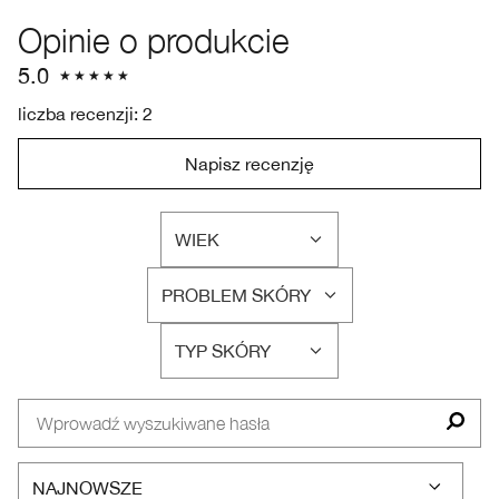
Opinie o produkcie
5.0
liczba recenzji: 2
Napisz recenzję
WIEK
FILTRUJ
RECENZJE
PROBLEM SKÓRY
WEDŁUG
FILTRUJ
WIEK
RECENZJE
TYP SKÓRY
WEDŁUG
FILTRUJ
PROBLEM
RECENZJE
SKÓRY
WEDŁUG
TYP
SKÓRY