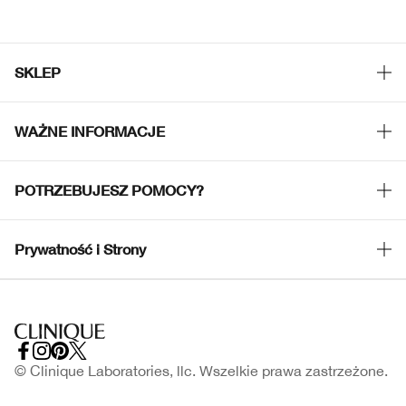
SKLEP
Znajdź sklep
WAŻNE INFORMACJE
Oferty
Filozofia Clinique
POTRZEBUJESZ POMOCY?
Strony Międzynarodowe
Śledź moją przesyłkę
Kariera
Prywatność i Strony
Zwrot i wymiana produktów
Polityka Prywatności
Dostawa
Warunki korzystania
FAQ
Regulamin Strony
© Clinique Laboratories, llc. Wszelkie prawa zastrzeżone.
Skontaktuj Się z Producentem
Regulamin kart podarunkowych