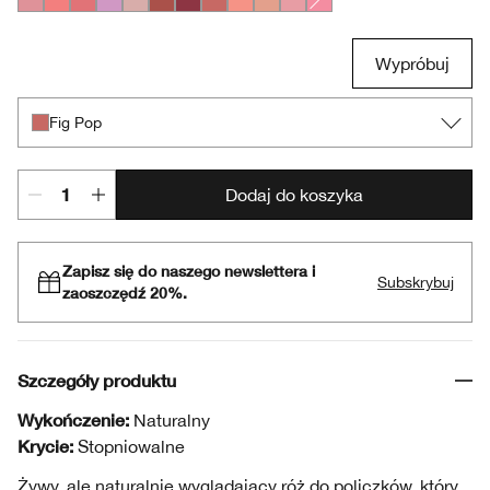
Heather Pop
Peach Pop
Ginger Pop
Pansy Pop
Ballerina Pop
Black Honey Pop
Cola Pop
Fig Pop
Melon Pop
Nude Pop
Pink Honey Pop
Pink Pop
Wypróbuj
Fig Pop
Dodaj do koszyka
Zapisz się do naszego newslettera i
Subskrybuj
zaoszczędź 20%.
Szczegóły produktu
Wykończenie:
Naturalny
Krycie:
Stopniowalne
Żywy, ale naturalnie wyglądający róż do policzków, który