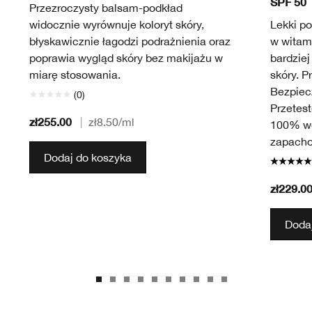
SPF 50
Przezroczysty balsam-podkład
widocznie wyrównuje koloryt skóry,
Lekki po
błyskawicznie łagodzi podrażnienia oraz
w witam
poprawia wygląd skóry bez makijażu w
bardziej
miarę stosowania.
skóry. 
Bezpiecz
(0)
Przetes
zł255.00
|
zł8.50
/ml
100% wo
zapach
Dodaj do koszyka
zł229.0
Dodaj