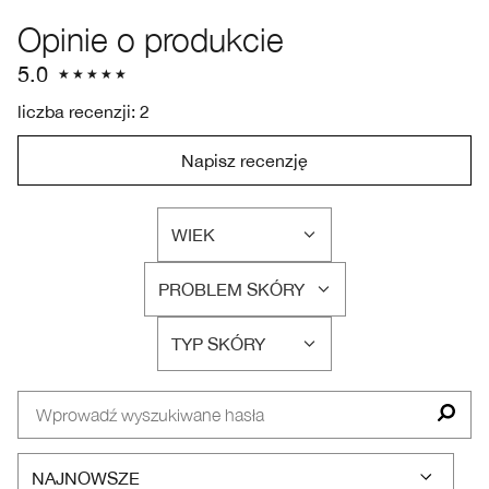
Opinie o produkcie
5.0
liczba recenzji: 2
Napisz recenzję
WIEK
FILTRUJ
RECENZJE
PROBLEM SKÓRY
WEDŁUG
FILTRUJ
WIEK
RECENZJE
TYP SKÓRY
WEDŁUG
FILTRUJ
PROBLEM
RECENZJE
SKÓRY
WEDŁUG
TYP
SKÓRY