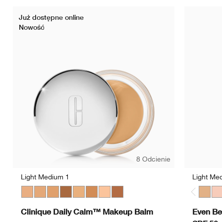
Już dostępne online
Nowość
8 Odcienie
Light Medium 1
Light Me
Light Medium 1
Light Medium 3
Medium
Deep 2
Light Medium 2
Medium Deep
Light
Deep 1
Light
Li
Clinique Daily Calm™ Makeup Balm
Even Be