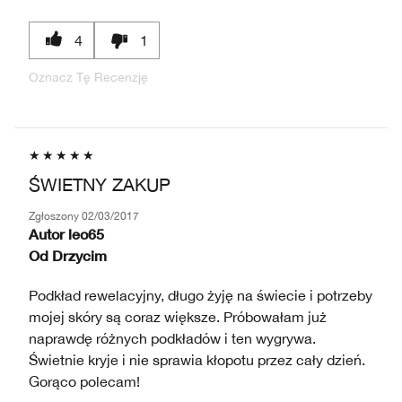
4
1
Oznacz Tę Recenzję
ŚWIETNY ZAKUP
Zgłoszony
02/03/2017
Autor
leo65
Od
Drzycim
Podkład rewelacyjny, długo żyję na świecie i potrzeby
mojej skóry są coraz większe. Próbowałam już
naprawdę różnych podkładów i ten wygrywa.
Świetnie kryje i nie sprawia kłopotu przez cały dzień.
Gorąco polecam!