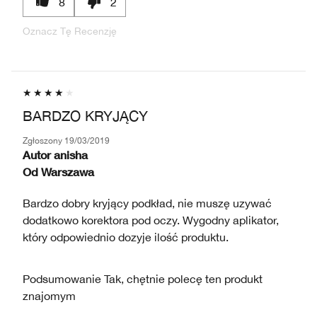
8
2
Oznacz Tę Recenzję
BARDZO KRYJĄCY
Zgłoszony
19/03/2019
Autor
anisha
Od
Warszawa
Bardzo dobry kryjący podkład, nie muszę uzywać
dodatkowo korektora pod oczy. Wygodny aplikator,
który odpowiednio dozyje ilość produktu.
Podsumowanie
Tak, chętnie polecę ten produkt
znajomym