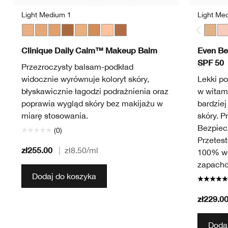
Light Medium 1
Light Me
Light Medium 1
Light Medium 3
Medium
Deep 2
Light Medium 2
Medium Deep
Light
Deep 1
Light
Li
Clinique Daily Calm™ Makeup Balm
Even Be
SPF 50
Przezroczysty balsam-podkład
widocznie wyrównuje koloryt skóry,
Lekki po
błyskawicznie łagodzi podrażnienia oraz
w witam
poprawia wygląd skóry bez makijażu w
bardziej
miarę stosowania.
skóry. 
Bezpiecz
(0)
Przetes
zł255.00
|
zł8.50
/ml
100% wo
zapach
Dodaj do koszyka
zł229.0
Dodaj