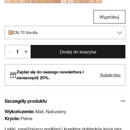
CN 10 Alabaster
CN 20 Fair
CN 32 Buttermilk
CN 40 Cream Chamois
CN 52 Neutral
CN 58 Honey
CN 70 Vanilla
CN 74 Beige
CN 08 Linen
CN 02 Breeze
WN 38 Sesame
WN 54 Honey Wheat
CN 18 Cream Whip
CN 28 Ivory
Wypróbuj
CN 70 Vanilla
Dodaj do koszyka
Zapisz się do naszego newslettera i
Subskrybuj
zaoszczędź 20%.
Szczegóły produktu
Wykończenie:
Mat, Naturalny
Krycie:
Pełne
Lekki, nawilżający podkład i korektor dokładnie kryją bez