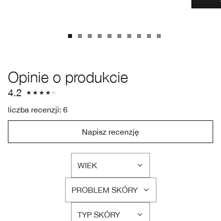
Opinie o produkcie
4.2
liczba recenzji: 6
Napisz recenzję
WIEK
FILTRUJ
RECENZJE
PROBLEM SKÓRY
WEDŁUG
FILTRUJ
WIEK
RECENZJE
TYP SKÓRY
WEDŁUG
FILTRUJ