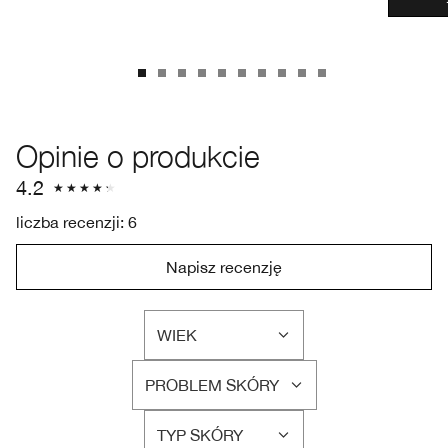
Opinie o produkcie
4.2
liczba recenzji: 6
Napisz recenzję
WIEK
FILTRUJ
RECENZJE
PROBLEM SKÓRY
WEDŁUG
FILTRUJ
WIEK
RECENZJE
TYP SKÓRY
WEDŁUG
FILTRUJ