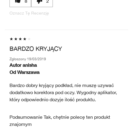
8
2
Oznacz Tę Recenzję
BARDZO KRYJĄCY
Zgłoszony
19/03/2019
Autor
anisha
Od
Warszawa
Bardzo dobry kryjący podkład, nie muszę uzywać
dodatkowo korektora pod oczy. Wygodny aplikator,
który odpowiednio dozyje ilość produktu.
Podsumowanie
Tak, chętnie polecę ten produkt
znajomym