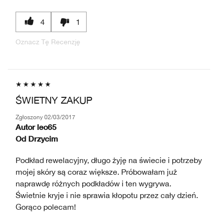
4
1
Oznacz Tę Recenzję
ŚWIETNY ZAKUP
Zgłoszony
02/03/2017
Autor
leo65
Od
Drzycim
Podkład rewelacyjny, długo żyję na świecie i potrzeby
mojej skóry są coraz większe. Próbowałam już
naprawdę różnych podkładów i ten wygrywa.
Świetnie kryje i nie sprawia kłopotu przez cały dzień.
Gorąco polecam!