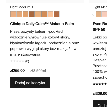
Light Medium 1
Light Me
Light Medium 1
Light Medium 3
Medium
Deep 2
Light Medium 2
Medium Deep
Light
Deep 1
Light
Li
Clinique Daily Calm™ Makeup Balm
Even Be
SPF 50
Przezroczysty balsam-podkład
widocznie wyrównuje koloryt skóry,
Lekki po
błyskawicznie łagodzi podrażnienia oraz
w witam
poprawia wygląd skóry bez makijażu w
bardziej
miarę stosowania.
skóry. 
Bezpiecz
(0)
Przetes
zł255.00
|
zł8.50
/ml
100% wo
zapach
Dodaj do koszyka
zł229.0
Dodaj