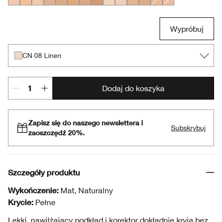
CN 10 Alabaster
CN 20 Fair
CN 32 Buttermilk
CN 40 Cream Chamois
CN 52 Neutral
CN 58 Honey
CN 70 Vanilla
CN 74 Beige
CN 08 Linen
CN 02 Breeze
WN 38 Sesame
WN 54 Honey Wheat
CN 18 Cream Whip
CN 28 Ivory
Wypróbuj
CN 08 Linen
Dodaj do koszyka
Zapisz się do naszego newslettera i
Subskrybuj
zaoszczędź 20%.
Szczegóły produktu
Wykończenie:
Mat, Naturalny
Krycie:
Pełne
Lekki, nawilżający podkład i korektor dokładnie kryją bez