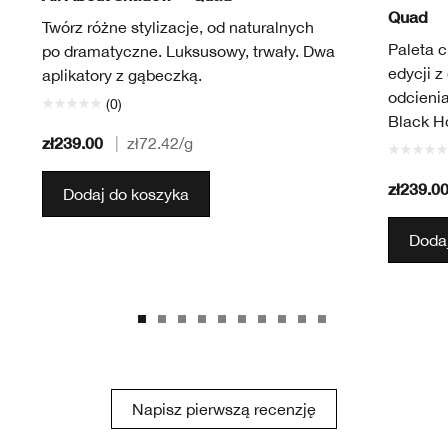
Quad
Twórz różne stylizacje, od naturalnych
Paleta c
po dramatyczne. Luksusowy, trwały. Dwa
edycji z
aplikatory z gąbeczką.
odcieni
(0)
Black H
zł239.00
|
zł72.42
/g
zł239.0
Dodaj do koszyka
Dodaj
Napisz pierwszą recenzję