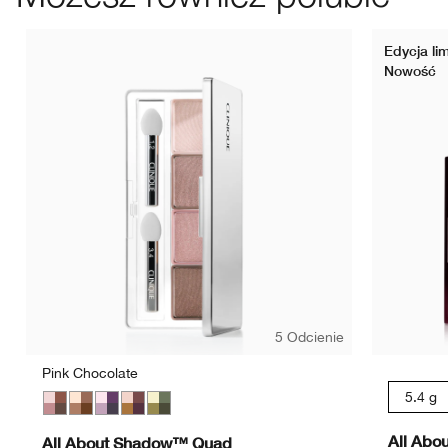
Edycja li
Nowość
5 Odcienie
Pink Chocolate
5.4 g
Pink Chocolate
Teddy Bear
Going Steady
Morning Java
On Safari
All Abo
All About Shadow™ Quad