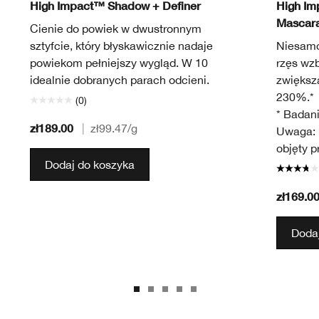
High Impact™ Shadow + Definer
High Im
Mascar
Cienie do powiek w dwustronnym
sztyfcie, który błyskawicznie nadaje
Niesamo
powiekom pełniejszy wygląd. W 10
rzęs wz
idealnie dobranych parach odcieni.
zwiększa
230%.*
(0)
* Badani
zł189.00
|
zł99.47
/g
Uwaga: r
objęty 
Dodaj do koszyka
zł169.0
Dodaj