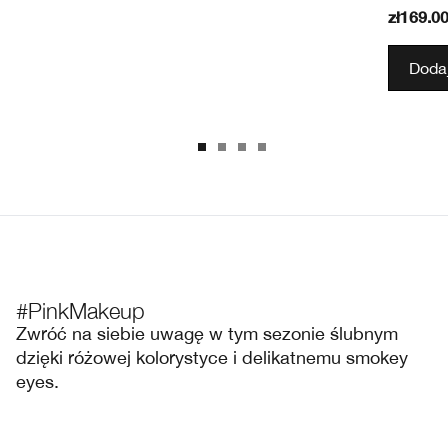
zł169.0
Dodaj
#PinkMakeup
Zwróć na siebie uwagę w tym sezonie ślubnym
dzięki różowej kolorystyce i delikatnemu smokey
eyes.