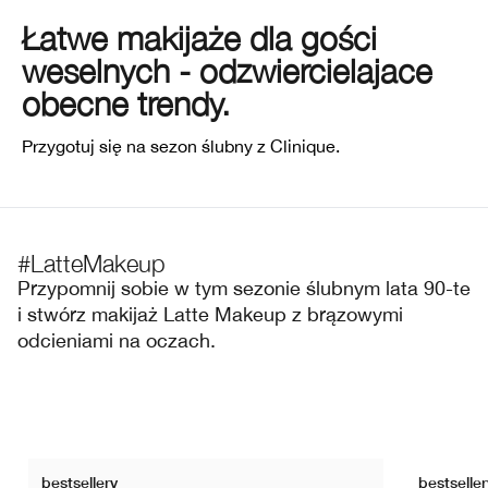
Wrażliwa skóra
Usta
Ochrona przeciwsłoneczna
Skóra tłusta
Smart Skincare™
Kremy BB & CC
Cienie do powiek
Take The Day Off
Łatwe makijaże dla gości
weselnych - odzwiercielajace
Demakijaż
Zaczerwienienie
Dramatically Different™
Produkty do brwi
Chubby Stick™
obecne trendy.
Maski
Wrażliwa skóra
Take The Day Off
Przygotuj się na sezon ślubny z Clinique.
Dłonie i ciało
#LatteMakeup
Przypomnij sobie w tym sezonie ślubnym lata 90-te
i stwórz makijaż Latte Makeup z brązowymi
odcieniami na oczach.
bestsellery
bestseller