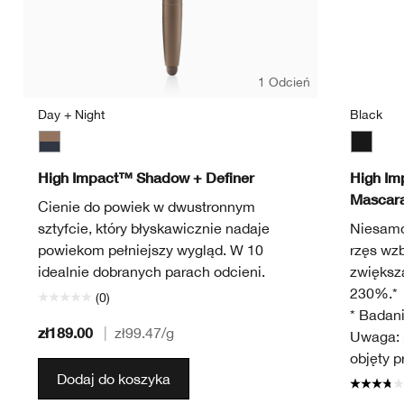
1 Odcień
Day + Night
Black
Day + Night
Black
High Impact™ Shadow + Definer
High Im
Mascar
Cienie do powiek w dwustronnym
sztyfcie, który błyskawicznie nadaje
Niesamo
powiekom pełniejszy wygląd. W 10
rzęs wz
idealnie dobranych parach odcieni.
zwiększa
230%.*
(0)
* Badani
zł189.00
|
zł99.47
/g
Uwaga: r
objęty 
Dodaj do koszyka