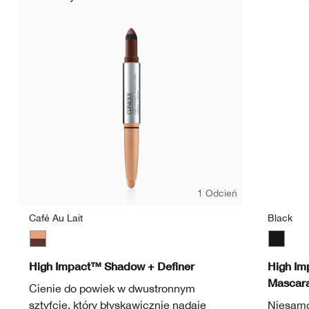
1 Odcień
Café Au Lait
Black
Café Au Lait
Black
High Impact™ Shadow + Definer
High Im
Mascar
Cienie do powiek w dwustronnym
sztyfcie, który błyskawicznie nadaje
Niesamo