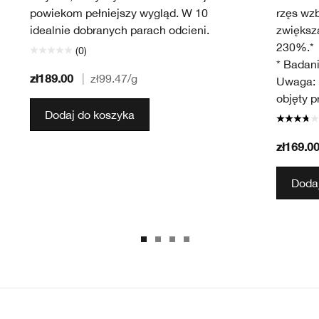
powiekom pełniejszy wygląd. W 10
rzęs wz
idealnie dobranych parach odcieni.
zwiększa
230%.*
(0)
* Badani
zł189.00
|
zł99.47
/g
Uwaga: r
objęty 
Dodaj do koszyka
zł169.0
Dodaj