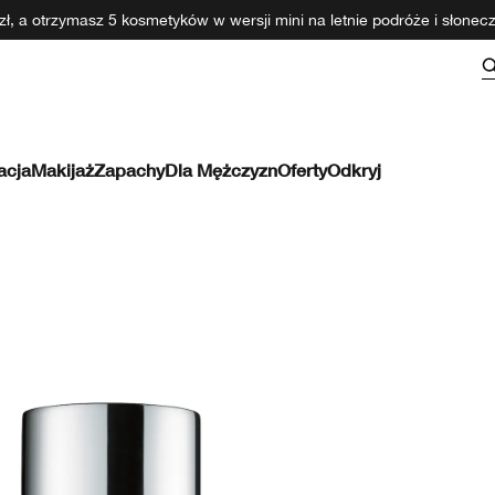
ł, a otrzymasz 5 kosmetyków w wersji mini na letnie podróże i słone
acja
Makijaż
Zapachy
Dla Mężczyzn
Oferty
Odkryj