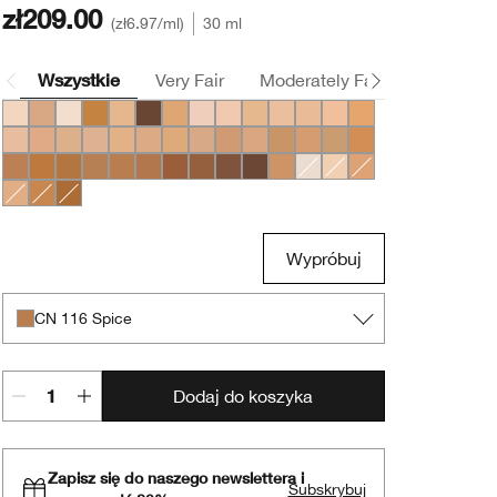
zł209.00
zł6.97
/ml
30 ml
Wszystkie
Very Fair
Moderately Fair
Medium
CN 08 Linen
CN 70 Vanilla
CN 0.75 Custard
WN 104 Toffee
WN 56 Cashew
CN 126 Espresso
WN 54 Honey Wheat
CN 02 Breeze
CN 10 Alabaster
WN 12 Meringue
WN 16 Buff
CN 18 Cream Whip
CN 20 Fair
WN 22 Ecru
CN 28 Ivory
WN 30 Biscuit
WN 38 Stone
CN 40 Cream Chamois
WN 46 Golden Neutral
CN 52 Neutral
CN 58 Honey
WN 69 Cardamom
CN 74 Beige
CN 62 Porcelain Beige
WN 76 Toasted Wheat
WN 80 Tawnied Beige
CN 90 Sand
WN 94 Deep Neutr
WN 100 Deep Honey
WN 112 Ginger
WN 114 Golden
WN 115.5 Mocha
CN 116 Spice
WN 120 Pecan
WN 122 Clove
WN 124 Sienna
WN 125 Mahogany
CN 127 Truffle
CN 78 Nutty
WN 01 Flax
WN 04 Bone
WN 48 Oat
WN 64 Butterscotch
WN 98 Cream Caramel
WN 118 Amber
Wypróbuj
CN 116 Spice
Dodaj do koszyka
Zapisz się do naszego newslettera i
Subskrybuj