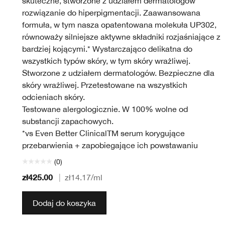
skuteczne, stworzone z udziałem dermatologów
rozwiązanie do hiperpigmentacji. Zaawansowana
formuła, w tym nasza opatentowana molekuła UP302,
równoważy silniejsze aktywne składniki rozjaśniające z
bardziej kojącymi.* Wystarczająco delikatna do
wszystkich typów skóry, w tym skóry wrażliwej.
Stworzone z udziałem dermatologów. Bezpieczne dla
skóry wrażliwej. Przetestowane na wszystkich
odcieniach skóry.
Testowane alergologicznie. W 100% wolne od
substancji zapachowych.
*vs Even Better ClinicalTM serum korygujące
przebarwienia + zapobiegające ich powstawaniu
(0)
zł425.00
|
zł14.17
/ml
Dodaj do koszyka