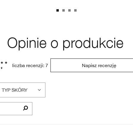
Opinie o produkcie
liczba recenzji: 7
Napisz recenzję
TYP SKÓRY
FILTRUJ
RECENZJE
WEDŁUG
TYP
SKÓRY