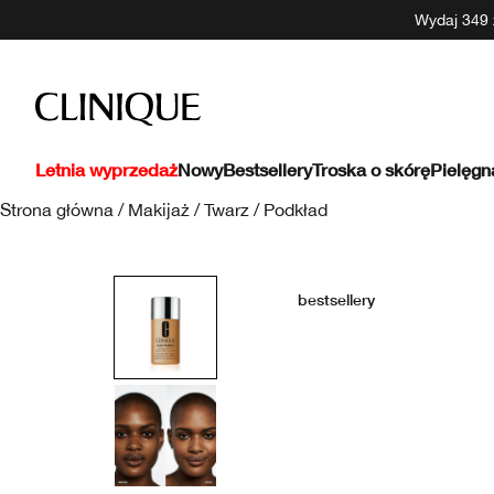
Wydaj 349 z
Letnia wyprzedaż
Nowy
Bestsellery
Troska o skórę
Pielęgn
Strona główna
/
Makijaż
/
Twarz
/
Podkład
bestsellery