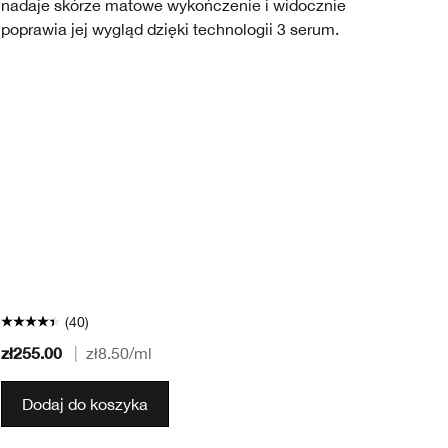
nadaje skórze matowe wykończenie i widocznie
ud
poprawia jej wygląd dzięki technologii 3 serum.
op
(40)
zł255.00
zł
|
zł8.50
/ml
Dodaj do koszyka