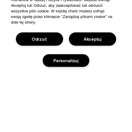
Akceptuj lub Odrzuć, aby zaakceptować lub odrzucić
wszystkie pliki cookie. W każdej chwili możesz cofnąć
swoją zgodę przez kliknięcie “Zarządzaj plikami cookie” na
dole tej strony.
Odrzuć
Akceptuj
SKLEP
Personalizuj
Znajdź sklep
WAŻNE INFORMACJE
Oferty
Filozofia Clinique
POTRZEBUJESZ POMOCY?
Dodaj do koszyka
Strony Międzynarodowe
Śledź moją przesyłkę
Kariera
Prywatność i Strony
Zwrot i wymiana produktów
Polityka Prywatności
Dostawa
Warunki korzystania