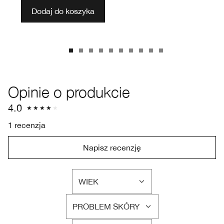
Dodaj do koszyka
Opinie o produkcie
4.0
1 recenzja
Napisz recenzję
WIEK
FILTRUJ
RECENZJE
PROBLEM SKÓRY
WEDŁUG
FILTRUJ
WIEK
RECENZJE