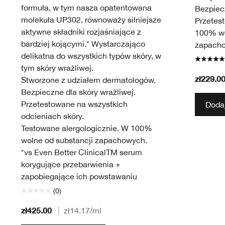
formuła, w tym nasza opatentowana
Bezpiecz
molekuła UP302, równoważy silniejsze
Przetes
aktywne składniki rozjaśniające z
100% wo
bardziej kojącymi.* Wystarczająco
zapach
delikatna do wszystkich typów skóry, w
tym skóry wrażliwej.
zł229.0
Stworzone z udziałem dermatologów.
Bezpieczne dla skóry wrażliwej.
Przetestowane na wszystkich
Dodaj
odcieniach skóry.
Testowane alergologicznie. W 100%
wolne od substancji zapachowych.
*vs Even Better ClinicalTM serum
korygujące przebarwienia +
zapobiegające ich powstawaniu
(0)
zł425.00
|
zł14.17
/ml