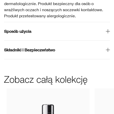
dermatologicznie. Produkt bezpieczny dla osób o
wrażliwych oczach i noszących soczewki kontaktowe.
Produkt przetestowany alergologicznie.
Sposób użycia
Składniki i Bezpieczeństwo
Zobacz całą kolekcję
CN 70 Vanil
WN 54 
CN 0
C