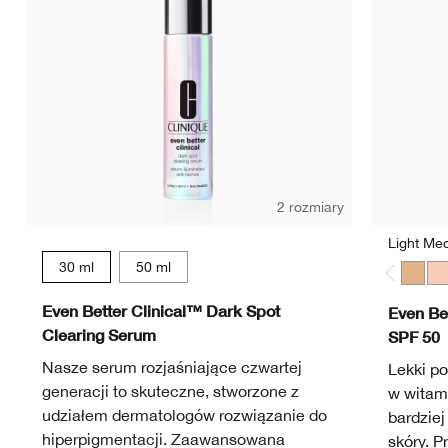
2 rozmiary
Light Me
30 ml
50 ml
Light
Li
Even Better Clinical™ Dark Spot
Even Be
Clearing Serum
SPF 50
Nasze serum rozjaśniające czwartej
Lekki po
generacji to skuteczne, stworzone z
w witam
udziałem dermatologów rozwiązanie do
bardziej
hiperpigmentacji. Zaawansowana
skóry. 