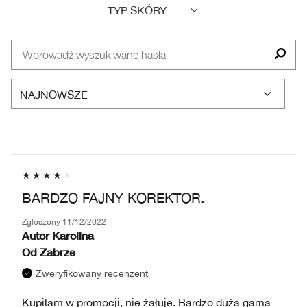
TYP SKÓRY
WEDŁUG
FILTRUJ
PROBLEM
RECENZJE
SKÓRY
WEDŁUG
TYP
SKÓRY
BARDZO FAJNY KOREKTOR.
Zgłoszony
11/12/2022
Autor
Karolina
Od
Zabrze
Zweryfikowany recenzent
Kupiłam w promocji, nie żałuję. Bardzo duża gama