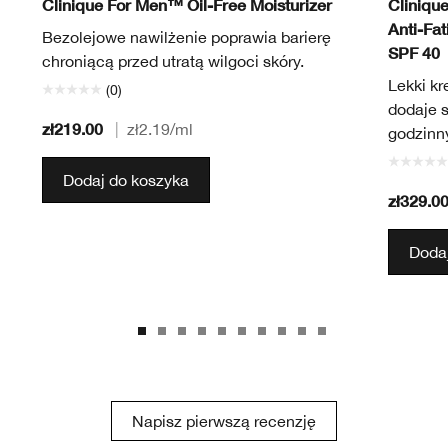
Clinique For Men™ Oil-Free Moisturizer
Cliniqu
Anti-Fa
Bezolejowe nawilżenie poprawia barierę
SPF 40
chroniącą przed utratą wilgoci skóry.
Lekki k
(0)
dodaje s
zł219.00
|
zł2.19
/ml
godzinny
Dodaj do koszyka
zł329.0
Dodaj
Napisz pierwszą recenzję