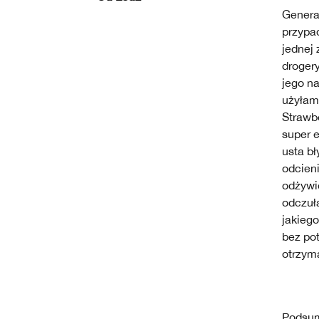
Genera
przypa
jednej
droger
jego na
użyłam 
Strawbe
super e
usta b
odcieni
odżywio
odczuła
jakieg
bez pot
otrzym
Podsu