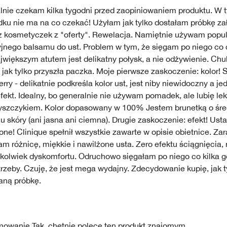
lnie czekam kilka tygodni przed zaopiniowaniem produktu. W 
dku nie ma na co czekać! Użyłam jak tylko dostałam próbkę z
 z kosmetyczek z "oferty". Rewelacja. Namiętnie używam popu
yjnego balsamu do ust. Problem w tym, że sięgam po niego co 
jwiększym atutem jest delikatny połysk, a nie odżywienie. Chu
jak tylko przyszła paczka. Moje pierwsze zaskoczenie: kolor! 
rry - delikatnie podkreśla kolor ust, jest niby niewidoczny a je
fekt. Idealny, bo generalnie nie używam pomadek, ale lubię le
łyszczykiem. Kolor dopasowany w 100% Jestem brunetką o śr
u skóry (ani jasna ani ciemna). Drugie zaskoczenie: efekt! Usta
ne! Clinique spełnił wszystkie zawarte w opisie obietnice. Za
m różnicę, miękkie i nawilżone usta. Zero efektu ściągnięcia,
okolwiek dyskomfortu. Odruchowo sięgałam po niego co kilka go
rzeby. Czuję, że jest mega wydajny. Zdecydowanie kupię, jak 
aną próbkę.
mowanie
Tak, chętnie polecę ten produkt znajomym