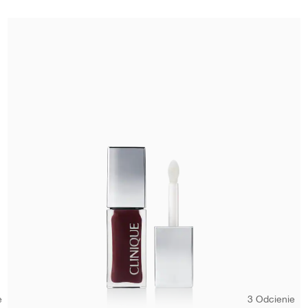
e
3 Odcienie