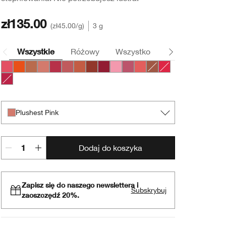
zł135.00
zł45.00
/g
3 g
Wszystkie
Różowy
Wszystko
Pomarańczowy
Bursting Blossom
Happiest Happy
Lots o’ Latte
Plushest Pink
Super Strawberry
Boundless Blush
Mega Melon
Fuller Fig
Broadest Berry
Totally Tutu
Lavish Lilac
Mighty Mimosa
Whole Lotta Honey
Chunky Cherry
Mightiest Maraschino
Plushest Pink
Dodaj do koszyka
Zapisz się do naszego newslettera i
Subskrybuj
zaoszczędź 20%.