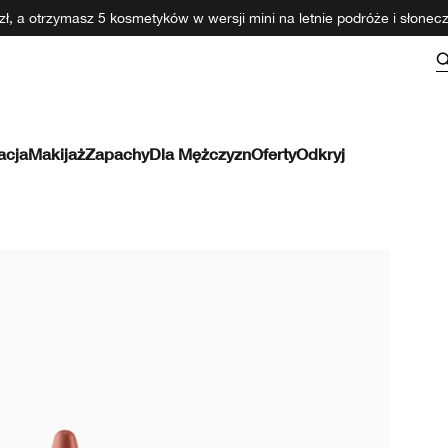
ł, a otrzymasz 5 kosmetyków w wersji mini na letnie podróże i słone
acja
Makijaż
Zapachy
Dla Mężczyzn
Oferty
Odkryj