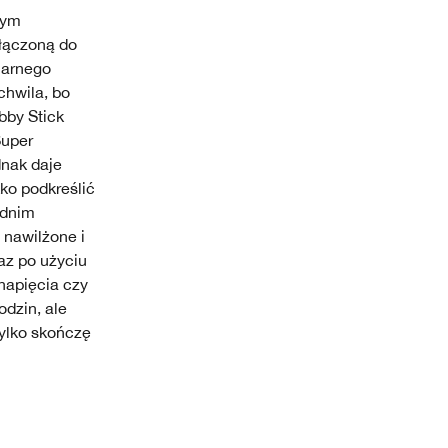
tym
ałączoną do
larnego
chwila, bo
bby Stick
Super
dnak daje
kko podkreślić
ednim
 nawilżone i
raz po użyciu
 napięcia czy
dzin, ale
tylko skończę