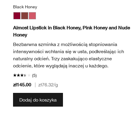
Black Honey
Black Honey
Nude Honey
Pink Honey
Almost Lipstick in Black Honey, Pink Honey and Nude
Honey
Bezbarwna szminka z możliwością stopniowania
intensywności wchłania się w usta, podkreślając ich
naturalny odcień. Trzy zaskakująco elastyczne
odcienie, które wyglądają inaczej u każdego.
(5)
zł145.00
|
zł76.32
/g
Dodaj do koszyka