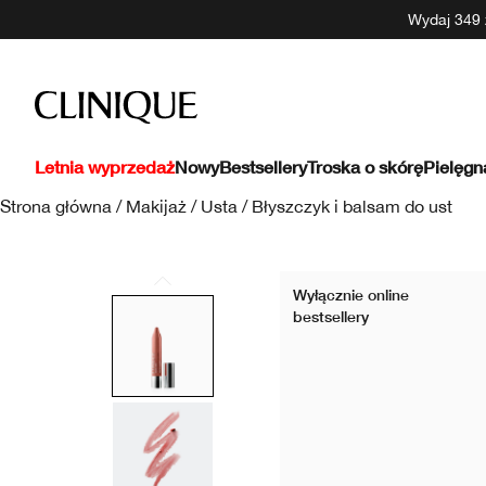
Wydaj 349 z
Letnia wyprzedaż
Nowy
Bestsellery
Troska o skórę
Pielęgn
Strona główna
/
Makijaż
/
Usta
/
Błyszczyk i balsam do ust
Wyłącznie online
bestsellery