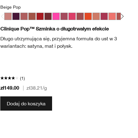
Beige Pop
Bl
Beige Pop
Blackberry Pop
Blush Pop
Cappuccino Pop
Cherry Pop
Cola Pop
Confetti Pop
Cute Pop
Disco Pop
Fig Pop
Flame Pop
Honey Pop
Love Pop
Melon Pop
Chili
Mocha P
Nude H
Nude 
Pink
Pe
B
Clinique Pop™ Szminka o długotrwałym efekcie
Qu
Długo utrzymująca się, przyjemna formuła do ust w 3
Po
wariantach: satyna, mat i połysk.
śc
wy
(1)
zł149.00
zł
|
zł38.21
/g
Dodaj do koszyka