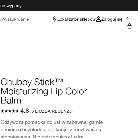
czne wypady.
Wyszukiwanie
Lokalizator sklepów
Zaloguj się
0
Chubby Stick™
Moisturizing Lip Color
Balm
4.8
5 LICZBA RECENZJI
Odżywcza pomadka do ust w zabawnej gamie
odcieni o bezbłędnej aplikacji i z możliwością
stopniowania. Nie potrzebujesz lustra.