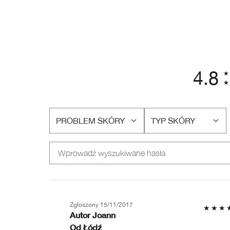
4.8
PROBLEM SKÓRY
TYP SKÓRY
FILTRUJ
FILTRUJ
RECENZJE
RECENZJE
WEDŁUG
WEDŁUG
PROBLEM
TYP
SKÓRY
SKÓRY
Zgłoszony
15/11/2017
Autor
Joann
Od
Łódź