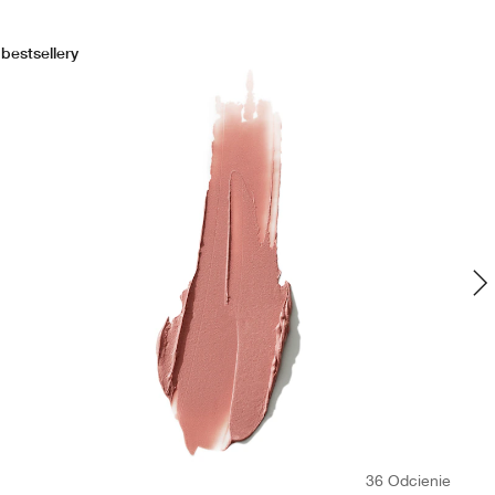
bestsellery
bes
36 Odcienie