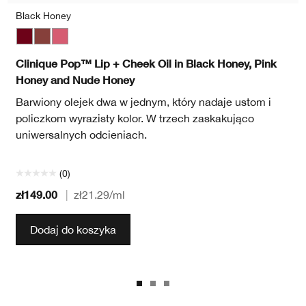
Black Honey
Black Honey
Nude Honey
Pink Honey
Clinique Pop™ Lip + Cheek Oil in Black Honey, Pink
Honey and Nude Honey
Barwiony olejek dwa w jednym, który nadaje ustom i
policzkom wyrazisty kolor. W trzech zaskakująco
uniwersalnych odcieniach.
(0)
zł149.00
|
zł21.29
/ml
Dodaj do koszyka