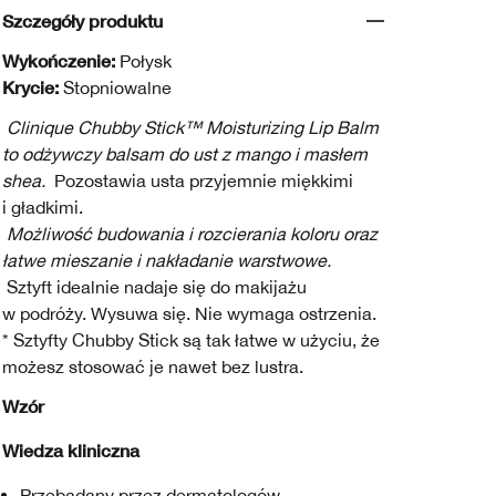
Szczegóły produktu
Wykończenie:
Połysk
Krycie:
Stopniowalne
Clinique Chubby Stick™ Moisturizing Lip Balm
to odżywczy balsam do ust z mango i masłem
shea.
Pozostawia usta przyjemnie miękkimi
i gładkimi.
Możliwość budowania i rozcierania koloru oraz
łatwe mieszanie i nakładanie warstwowe.
Sztyft idealnie nadaje się do makijażu
w podróży. Wysuwa się. Nie wymaga ostrzenia.
* Sztyfty Chubby Stick są tak łatwe w użyciu, że
możesz stosować je nawet bez lustra.
Wzór
Wiedza kliniczna
Przebadany przez dermatologów