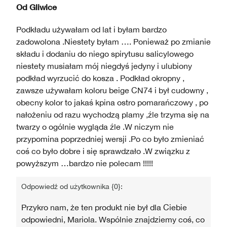
Od
Gliwice
Podkładu używałam od lat i byłam bardzo
zadowolona .Niestety byłam …. Ponieważ po zmianie
składu i dodaniu do niego spirytusu salicylowego
niestety musiałam mój niegdyś jedyny i ulubiony
podkład wyrzucić do kosza . Podkład okropny ,
zawsze używałam koloru beige CN74 i był cudowny ,
obecny kolor to jakaś kpina ostro pomarańczowy , po
nałożeniu od razu wychodzą plamy ,źle trzyma się na
twarzy o ogólnie wygląda źle .W niczym nie
przypomina poprzedniej wersji .Po co było zmieniać
coś co było dobre i się sprawdzało .W związku z
powyższym …bardzo nie polecam !!!!!
Odpowiedź od użytkownika {0}:
Przykro nam, że ten produkt nie był dla Ciebie
odpowiedni, Mariola. Wspólnie znajdziemy coś, co