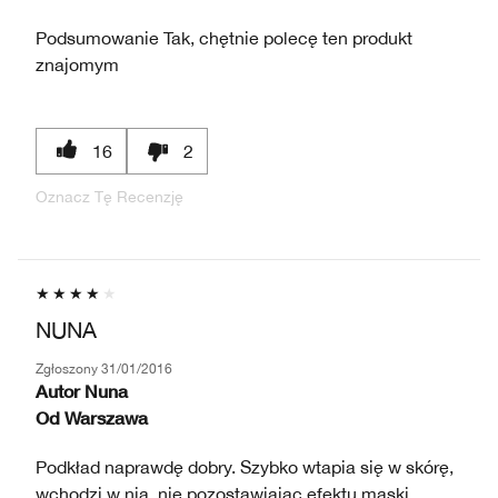
Podsumowanie
Tak, chętnie polecę ten produkt
znajomym
16
2
Oznacz Tę Recenzję
NUNA
Zgłoszony
31/01/2016
Autor
Nuna
Od
Warszawa
Podkład naprawdę dobry. Szybko wtapia się w skórę,
wchodzi w nią, nie pozostawiając efektu maski.