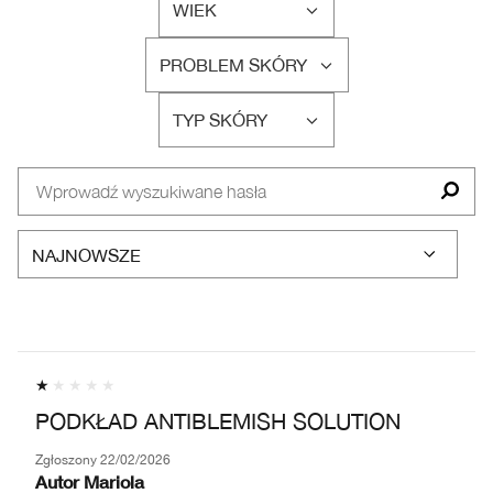
WIEK
FILTRUJ
RECENZJE
PROBLEM SKÓRY
WEDŁUG
FILTRUJ
WIEK
RECENZJE
TYP SKÓRY
WEDŁUG
FILTRUJ
PROBLEM
RECENZJE
SKÓRY
WEDŁUG
TYP
SKÓRY
PODKŁAD ANTIBLEMISH SOLUTION
Zgłoszony
22/02/2026
Autor
Mariola