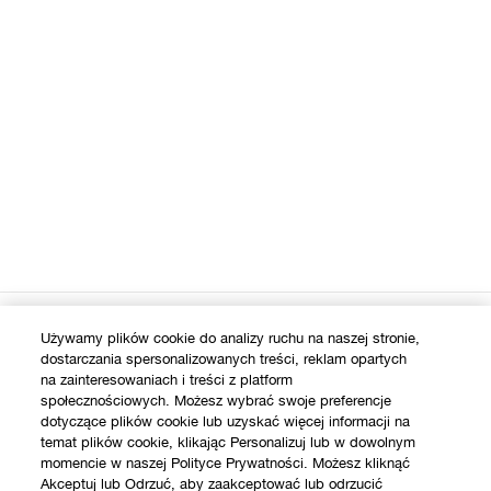
SKLEP
Używamy plików cookie do analizy ruchu na naszej stronie,
dostarczania spersonalizowanych treści, reklam opartych
Znajdź sklep
na zainteresowaniach i treści z platform
WAŻNE INFORMACJE
społecznościowych. Możesz wybrać swoje preferencje
Oferty
dotyczące plików cookie lub uzyskać więcej informacji na
temat plików cookie, klikając Personalizuj lub w dowolnym
Filozofia Clinique
momencie w naszej Polityce Prywatności. Możesz kliknąć
POTRZEBUJESZ POMOCY?
Akceptuj lub Odrzuć, aby zaakceptować lub odrzucić