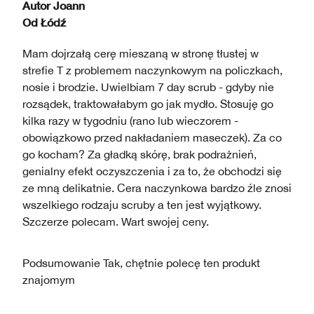
Autor
Joann
Od
Łódź
Mam dojrzałą cerę mieszaną w stronę tłustej w
strefie T z problemem naczynkowym na policzkach,
nosie i brodzie. Uwielbiam 7 day scrub - gdyby nie
rozsądek, traktowałabym go jak mydło. Stosuję go
kilka razy w tygodniu (rano lub wieczorem -
obowiązkowo przed nakładaniem maseczek). Za co
go kocham? Za gładką skórę, brak podrażnień,
genialny efekt oczyszczenia i za to, że obchodzi się
ze mną delikatnie. Cera naczynkowa bardzo źle znosi
wszelkiego rodzaju scruby a ten jest wyjątkowy.
Szczerze polecam. Wart swojej ceny.
Podsumowanie
Tak, chętnie polecę ten produkt
znajomym