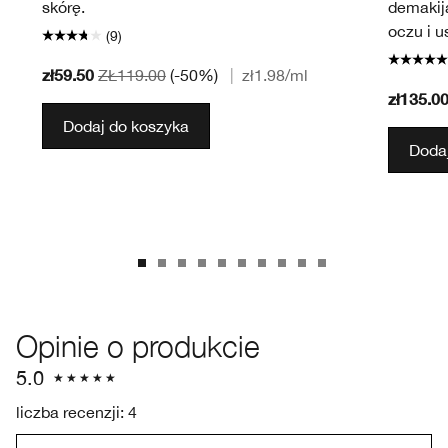
skórę.
demakij
oczu i us
(9)
zł59.50
ZŁ119.00
(-50%)
|
zł1.98
/ml
zł135.0
Dodaj do koszyka
Dodaj
Opinie o produkcie
5.0
liczba recenzji: 4