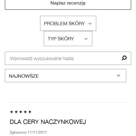
Napisz recenzję
PROBLEM SKÓRY
FILTRUJ
RECENZJE
TYP SKÓRY
WEDŁUG
FILTRUJ
PROBLEM
RECENZJE
SKÓRY
WEDŁUG
TYP
SKÓRY
DLA CERY NACZYNKOWEJ
Zgłoszony
11/11/2017