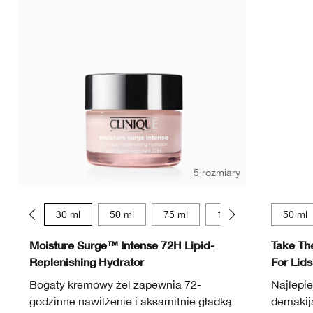
5 rozmiary
15 ml
30 ml
50 ml
75 ml
125 ml
50 ml
Moisture Surge™ Intense 72H Lipid-
Take Th
Replenishing Hydrator
For Lids
Bogaty kremowy żel zapewnia 72-
Najlepie
godzinne nawilżenie i aksamitnie gładką
demakija