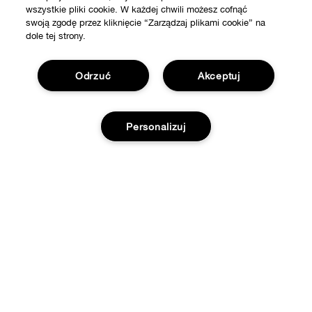
wszystkie pliki cookie. W każdej chwili możesz cofnąć
swoją zgodę przez kliknięcie “Zarządzaj plikami cookie” na
dole tej strony.
Odrzuć
Akceptuj
Personalizuj
SKLEP
Znajdź sklep
WAŻNE INFORMACJE
Oferty
Filozofia Clinique
POTRZEBUJESZ POMOCY?
Strony Międzynarodowe
Śledź moją przesyłkę
Kariera
Prywatność i Strony
Zwrot i wymiana produktów