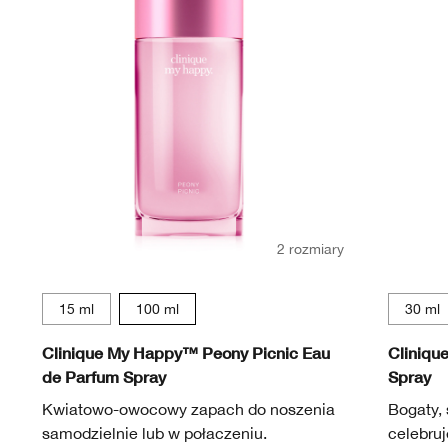
2 rozmiary
15 ml
100 ml
30 ml
Clinique My Happy™ Peony Picnic Eau
Cliniqu
de Parfum Spray
Spray
Kwiatowo-owocowy zapach do noszenia
Bogaty, 
samodzielnie lub w połaczeniu.
celebru