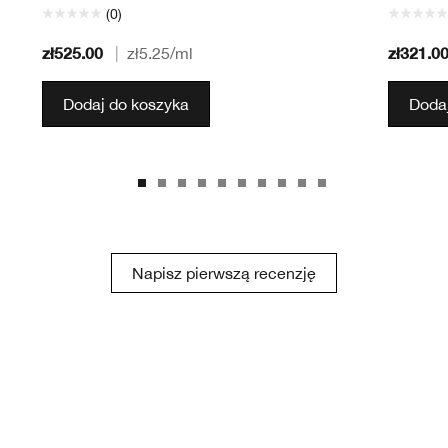
(0)
zł525.00
zł321.0
|
zł5.25
/ml
Dodaj do koszyka
Dodaj
Napisz pierwszą recenzję