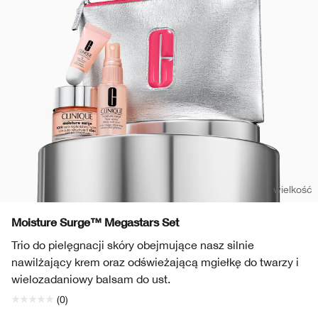
Wrażliwa skóra
Usta
Ochrona przeciwsłoneczna
Skóra tłusta
Smart Skincare™
Kremy BB & CC
Cienie do powiek
Take The Day Off
Demakijaż
Zaczerwienienie
Dramatically Different™
Produkty do brwi
Chubby Stick™
Maski
Wrażliwa skóra
Take The Day Off
Dłonie i ciało
1 wielkość
Moisture Surge™ Megastars Set
Trio do pielęgnacji skóry obejmujące nasz silnie
nawilżający krem oraz odświeżającą mgiełkę do twarzy i
wielozadaniowy balsam do ust.
(0)