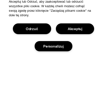
Akceptuj lub Odrzuć, aby zaakceptować lub odrzucić
wszystkie pliki cookie. W każdej chwili możesz cofnąć
swoją zgodę przez kliknięcie “Zarządzaj plikami cookie” na
dole tej strony.
Odrzuć
Akceptuj
Personalizuj
SKLEP
Znajdź sklep
WAŻNE INFORMACJE
Oferty
Filozofia Clinique
POTRZEBUJESZ POMOCY?
Strony Międzynarodowe
Śledź moją przesyłkę
Kariera
Prywatność i Strony