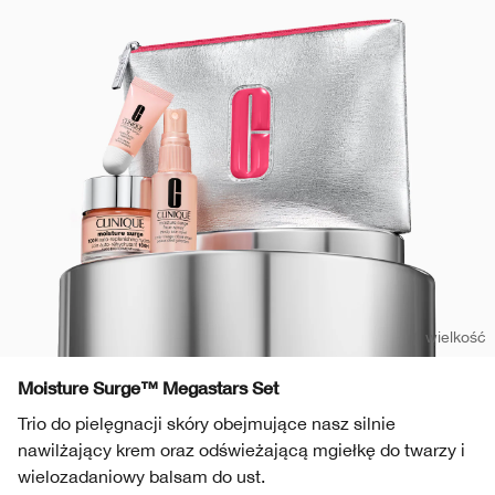
Wrażliwa skóra
Usta
Ochrona przeciwsłoneczna
Skóra tłusta
Smart Skincare™
Kremy BB & CC
Cienie do powiek
Take The Day Off
Demakijaż
Zaczerwienienie
Dramatically Different™
Produkty do brwi
Chubby Stick™
Maski
Wrażliwa skóra
Take The Day Off
Dłonie i ciało
1 wielkość
Moisture Surge™ Megastars Set
Trio do pielęgnacji skóry obejmujące nasz silnie
nawilżający krem oraz odświeżającą mgiełkę do twarzy i
wielozadaniowy balsam do ust.