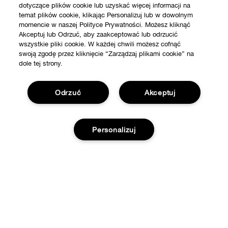
dotyczące plików cookie lub uzyskać więcej informacji na
temat plików cookie, klikając Personalizuj lub w dowolnym
momencie w naszej Polityce Prywatności. Możesz kliknąć
Akceptuj lub Odrzuć, aby zaakceptować lub odrzucić
wszystkie pliki cookie. W każdej chwili możesz cofnąć
swoją zgodę przez kliknięcie “Zarządzaj plikami cookie” na
dole tej strony.
Odrzuć
Akceptuj
Personalizuj
SKLEP
Znajdź sklep
WAŻNE INFORMACJE
Oferty
Dodaj do koszyka
Filozofia Clinique
POTRZEBUJESZ POMOCY?
Strony Międzynarodowe
Śledź moją przesyłkę