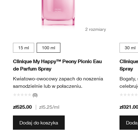
2 rozmiary
15 ml
100 ml
30 ml
Clinique My Happy™ Peony Picnic Eau
Cliniqu
de Parfum Spray
Spray
Kwiatowo-owocowy zapach do noszenia
Bogaty, 
samodzielnie lub w połaczeniu.
celebru
(0)
zł525.00
zł321.0
|
zł5.25
/ml
Dodaj do koszyka
Dodaj