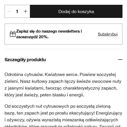
Dodaj do koszyka
Zapisz się do naszego newslettera i
Subskrybuj
zaoszczędź 20%.
Szczegóły produktu
Odrobina cytrusów. Kwiatowe serce. Powiew soczystej
zieleni. Nasz kultowy zapach łączy świeże owocowe nuty
z jasnymi kwiatami, tworząc charakterystyczny zapach,
który jest świeży, pełen blasku i energii.
Od soczystych nut cytrusowych po soczystą zieloną
bazę, ten zapach jest po prostu ekscytujący! Energizujący
i ożywczy, ożywia wyrazistą mieszanką odświeżających
składników, które przywołują witalność natury. Zacznij od